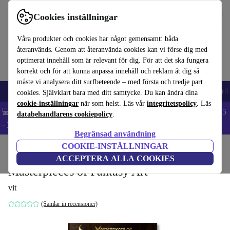
Hämta appen
Ladda ned
Cookies inställningar
Använd refurbed snabbt och enkelt
Våra produkter och cookies har något gemensamt: båda
återanvänds. Genom att återanvända cookies kan vi förse dig med
optimerat innehåll som är relevant för dig. För att det ska fungera
korrekt och för att kunna anpassa innehåll och reklam åt dig så
måste vi analysera ditt surfbeteende – med första och tredje part
🎒 Back to school
Mobiltelefoner
Bärbara datorer
Surfplattor
Smartk
cookies. Självklart bara med ditt samtycke. Du kan ändra dina
cookie-inställningar
när som helst. Läs vår
integritetspolicy
. Läs
💻 Extra 5% rabatt på alla MacBooks och laptops - Code: LAPTOP5
databehandlarens cookiepolicy
.
-
Villkor
Begränsad användning
COOKIE-INSTÄLLNINGAR
Hem
Produkter
Hushåll
Möbler
ACCEPTERA ALLA COOKIES
Masterpieces of Fantasy Art
vit
(Samlar in recensioner)