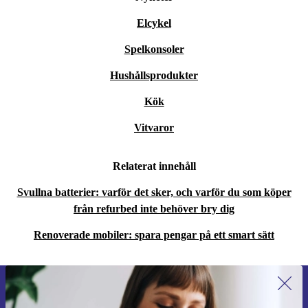
Elcykel
Spelkonsoler
Hushållsprodukter
Kök
Vitvaror
Relaterat innehåll
Svullna batterier: varför det sker, och varför du som köper
från refurbed inte behöver bry dig
Renoverade mobiler: spara pengar på ett smart sätt
Anmäl dig till vårt nyhetsbrev för