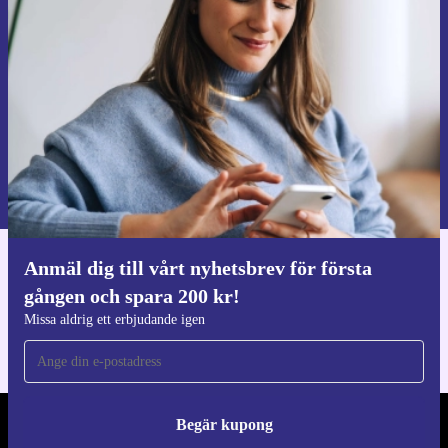
första gången och spara 200 kr!
Missa aldrig ett erbjudande igen.
Begär kupong
Information om användningen av personuppgifter finns i vår
Integritetspolicy
.
Anmäl dig till vårt nyhetsbrev för första
Ladda ner refurbed appen
gången och spara 200 kr!
För iOS och Android
Missa aldrig ett erbjudande igen
Begär kupong
REFURBED SVERIGE - RETHINK NEW.