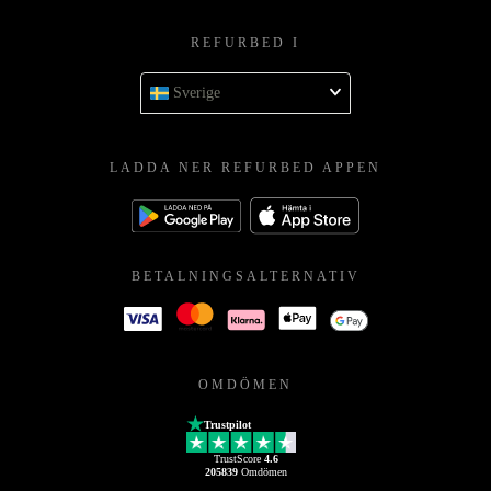
REFURBED I
Sverige
LADDA NER REFURBED APPEN
BETALNINGSALTERNATIV
OMDÖMEN
Trustpilot
TrustScore
4.6
205839
Omdömen