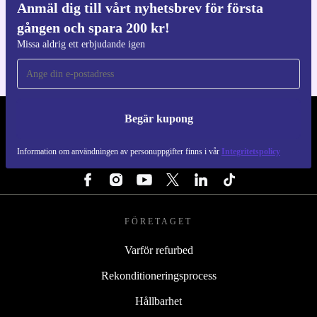
Anmäl dig till vårt nyhetsbrev för första
Ladda ner refurbed appen
gången och spara 200 kr!
För iOS och Android
Missa aldrig ett erbjudande igen
Begär kupong
REFURBED SVERIGE - RETHINK NEW.
Information om användningen av personuppgifter finns i vår
Integritetspolicy
FÖLJ OSS
FÖRETAGET
Varför refurbed
Rekonditioneringsprocess
Hållbarhet