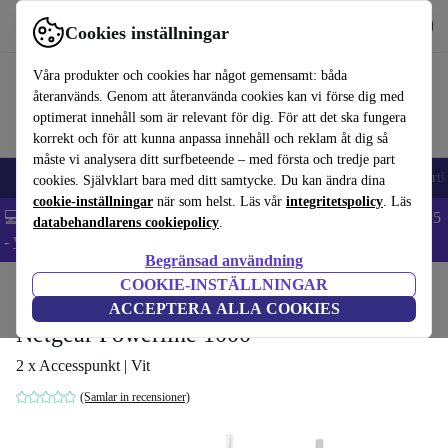
Hämta appen
Ladda ned
Cookies inställningar
Använd refurbed snabbt och enkelt
Våra produkter och cookies har något gemensamt: båda
återanvänds. Genom att återanvända cookies kan vi förse dig med
optimerat innehåll som är relevant för dig. För att det ska fungera
korrekt och för att kunna anpassa innehåll och reklam åt dig så
måste vi analysera ditt surfbeteende – med första och tredje part
🎒 Back to school
Mobiltelefoner
Bärbara datorer
Surfplattor
Smartk
cookies. Självklart bara med ditt samtycke. Du kan ändra dina
cookie-inställningar
när som helst. Läs vår
integritetspolicy
. Läs
💻 Extra 5% rabatt på alla MacBooks och laptops - Code: LAPTOP5
databehandlarens cookiepolicy
.
-
Villkor
Begränsad användning
COOKIE-INSTÄLLNINGAR
Hem
Produkter
Tillbehör
Tillbehör för datorer
ACCEPTERA ALLA COOKIES
Netgear Powerline 1000
2 x Accesspunkt | Vit
(Samlar in recensioner)