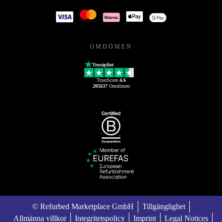
OMDÖMEN
Trustpilot
TrustScore
4.6
205637
Omdömen
© Refurbed Marketplace GmbH
Tillgänglighet
Allmänna villkor
Integritetspolicy
Imprint
Legal Notices