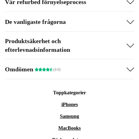
Vår refurbed förnyelseprocess
De vanligaste frågorna
Produktsäkerhet och
efterlevnadsinformation
Omdömen
(4.6)
Toppkategorier
iPhones
Samsung
MacBooks