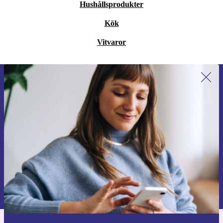
Hushållsprodukter
Kök
Vitvaror
Anmäl dig till vårt nyhetsbrev för
första gången och spara 200 kr!
Missa aldrig ett erbjudande igen.
Begär kupong
Information om användningen av personuppgifter finns i vår
Integritetspolicy
.