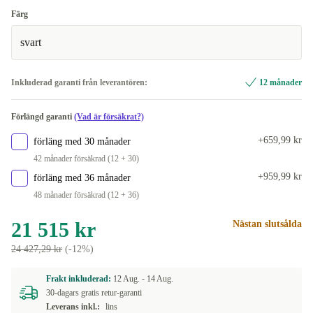
Färg
svart
Inkluderad garanti från leverantören:
12 månader
Förlängd garanti
(Vad är försäkrat?)
+659,99 kr
förläng med 30 månader
42 månader försäkrad (12 + 30)
+959,99 kr
förläng med 36 månader
48 månader försäkrad (12 + 36)
21 515 kr
Nästan slutsålda
24 427,29 kr
(-12%)
Frakt inkluderad:
12 Aug. -
14 Aug.
30-dagars gratis retur-garanti
Leverans inkl.:
lins