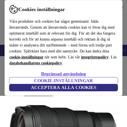
Hämta appen
Ladda ned
Cookies inställningar
Använd refurbed snabbt och enkelt
Våra produkter och cookies har något gemensamt: båda
återanvänds. Genom att återanvända cookies kan vi förse dig med
optimerat innehåll som är relevant för dig. För att det ska fungera
korrekt och för att kunna anpassa innehåll och reklam åt dig så
måste vi analysera ditt surfbeteende – med första och tredje part
🎒 Back to school
Mobiltelefoner
Bärbara datorer
Surfplattor
Smartk
cookies. Självklart bara med ditt samtycke. Du kan ändra dina
cookie-inställningar
när som helst. Läs vår
integritetspolicy
. Läs
Hem
databehandlarens cookiepolicy
Produkter
Kameror
Objektiv
.
Begränsad användning
Nikon Z 14-24mm 2.8 S
COOKIE-INSTÄLLNINGAR
21 515 kr
Svart
ACCEPTERA ALLA COOKIES
24 427,29 kr
(Samlar in recensioner)