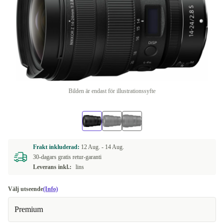
Bilden är endast för illustrationssyfte
Frakt inkluderad:
12 Aug. -
14 Aug.
30-dagars gratis retur-garanti
Leverans inkl.:
lins
Välj utseende
(Info)
Premium