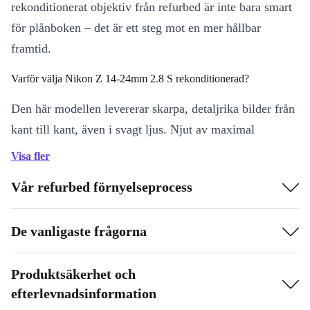
rekonditionerat objektiv från refurbed är inte bara smart
för plånboken – det är ett steg mot en mer hållbar
framtid.
Varför välja Nikon Z 14-24mm 2.8 S rekonditionerad?
Den här modellen levererar skarpa, detaljrika bilder från
kant till kant, även i svagt ljus. Njut av maximal
flexibilitet – ta in storslagna landskap, arkitektur eller
Visa fler
kreativa interiörbilder med denna mångsidiga
Vår refurbed förnyelseprocess
vidvinkelzoom.
Brett zoomomfång:
14–24 mm öppnar upp för imponerande
De vanligaste frågorna
panoraman och dramatiska perspektiv
Ljusstark bländare (f2.8):
Perfekt för fotografering i svagt ljus
Produktsäkerhet och
och vacker bakgrundsoskärpa
efterlevnadsinformation
Proffsig optisk prestanda:
Få ut det mesta av varje bild, vare sig