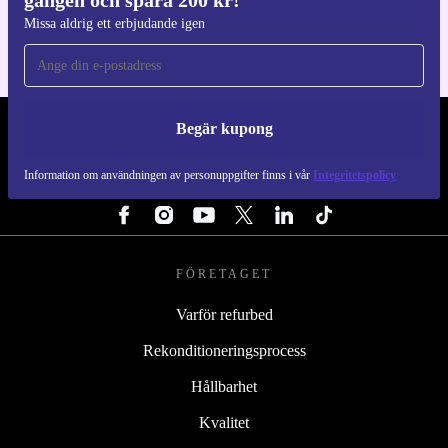
gången och spara 200 kr!
Missa aldrig ett erbjudande igen
Begär kupong
REFURBED SVERIGE - RETHINK NEW.
Information om användningen av personuppgifter finns i vår
Integritetspolicy
FÖLJ OSS
FÖRETAGET
Varför refurbed
Rekonditioneringsprocess
Hållbarhet
Kvalitet