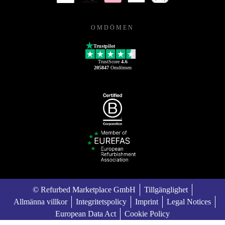
OMDÖMEN
Trustpilot
TrustScore
4.6
205847
Omdömen
© Refurbed Marketplace GmbH
Tillgänglighet
Allmänna villkor
Integritetspolicy
Imprint
Legal Notices
European Data Act
Cookie Policy