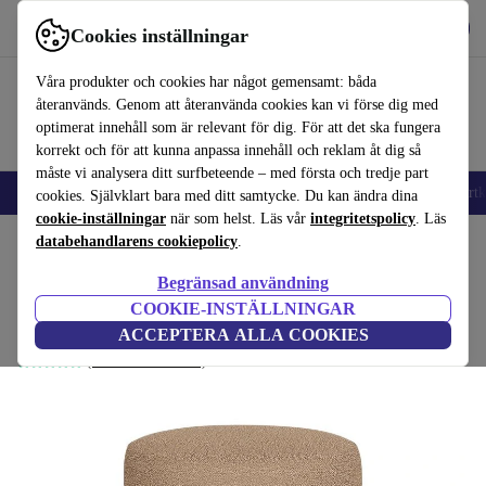
Hämta appen
Ladda ned
Cookies inställningar
Använd refurbed snabbt och enkelt
Våra produkter och cookies har något gemensamt: båda
återanvänds. Genom att återanvända cookies kan vi förse dig med
optimerat innehåll som är relevant för dig. För att det ska fungera
korrekt och för att kunna anpassa innehåll och reklam åt dig så
måste vi analysera ditt surfbeteende – med första och tredje part
🎒 Back to school
Mobiltelefoner
Bärbara datorer
Surfplattor
Smartk
cookies. Självklart bara med ditt samtycke. Du kan ändra dina
cookie-inställningar
när som helst. Läs vår
integritetspolicy
. Läs
Hem
databehandlarens cookiepolicy
Produkter
Hushåll
Möbler
.
Begränsad användning
No. 9 Pouf Time Blush
COOKIE-INSTÄLLNINGAR
rosa
ACCEPTERA ALLA COOKIES
(Samlar in recensioner)