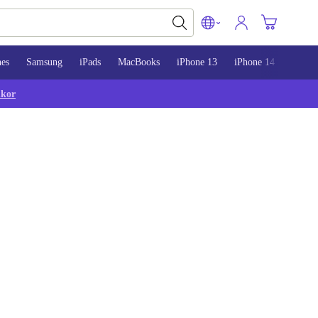
nes
Samsung
iPads
MacBooks
iPhone 13
iPhone 14
iPhon
lkor