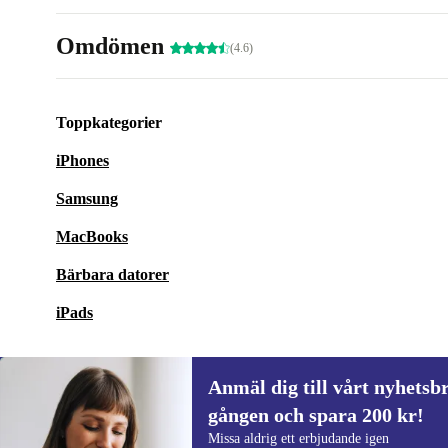
Omdömen
(4.6)
Toppkategorier
iPhones
Samsung
MacBooks
Bärbara datorer
iPads
Anmäl dig till vårt nyhetsbr
gången och spara 200 kr!
Anmäl dig till vårt nyhetsbrev för först
Missa aldrig ett erbjudande igen