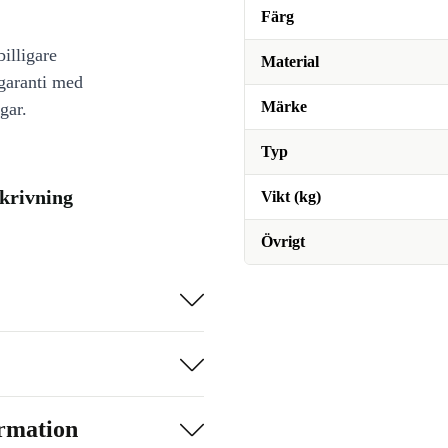
Färg
illigare
Material
 garanti med
Märke
gar.
Typ
skrivning
Vikt (kg)
Övrigt
ormation