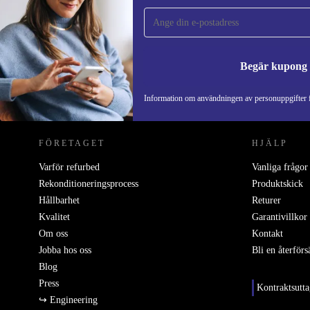
gången och spara 200 kr!
Missa aldrig ett erbjudande igen.
Begär kupong
REFURBED SVERIGE - RETHINK NEW.
Information om användningen av personuppgifter f
FÖRETAGET
HJÄLP
Varför refurbed
Vanliga frågor
Rekonditioneringsprocess
Produktskick
Hållbarhet
Returer
Kvalitet
Garantivillkor
Om oss
Kontakt
Jobba hos oss
Bli en återförs
Blog
Press
Kontraktsutt
↪ Engineering