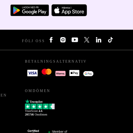
FÖLJ OSS
BETALNINGSALTERNATIV
OMDÖMEN
PEN
Trustpilot
TrustScore
4.6
205746
Omdömen