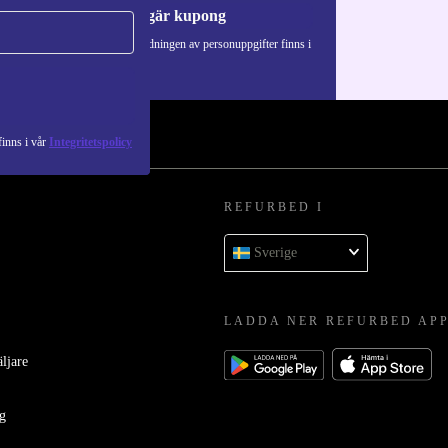
Begär kupong
Information om användningen av personuppgifter finns i
vår
Integritetspolicy
.
inns i vår
Integritetspolicy
REFURBED I
Sverige
LADDA NER REFURBED AP
äljare
ag