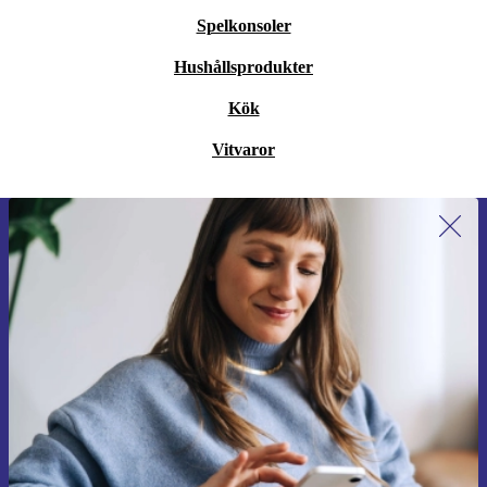
Spelkonsoler
Hushållsprodukter
Kök
Vitvaror
Anmäl dig till vårt nyhetsbrev för
första gången och spara 200 kr!
Missa aldrig ett erbjudande igen.
Begär kupong
Information om användningen av personuppgifter finns i vår
Integritetspolicy
.