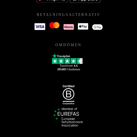
BETALNINGSALTERNATIV
OMDÖMEN
Trustpilot
TrustScore
4.6
205403
Omdömen