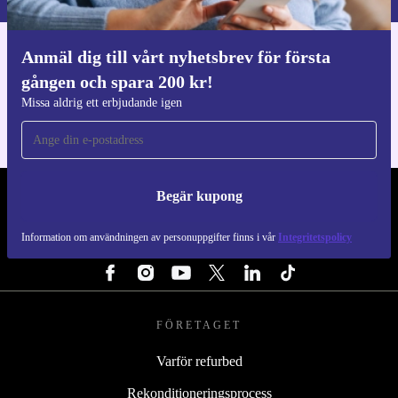
Anmäl dig till vårt nyhetsbrev för första
Ladda ner refurbed appen
gången och spara 200 kr!
För iOS och Android
Missa aldrig ett erbjudande igen
Begär kupong
REFURBED SVERIGE - RETHINK NEW.
Information om användningen av personuppgifter finns i vår
Integritetspolicy
FÖLJ OSS
FÖRETAGET
Varför refurbed
Rekonditioneringsprocess