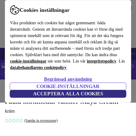
Hämta appen
Ladda ned
Cookies inställningar
Använd refurbed snabbt och enkelt
Våra produkter och cookies har något gemensamt: båda
återanvänds. Genom att återanvända cookies kan vi förse dig med
optimerat innehåll som är relevant för dig. För att det ska fungera
korrekt och för att kunna anpassa innehåll och reklam åt dig så
måste vi analysera ditt surfbeteende – med första och tredje part
🎒 Back to school
Mobiltelefoner
Bärbara datorer
Surfplattor
Smartk
cookies. Självklart bara med ditt samtycke. Du kan ändra dina
cookie-inställningar
när som helst. Läs vår
integritetspolicy
. Läs
💻 Extra 5% rabatt på alla MacBooks och laptops - Code: LAPTOP5
databehandlarens cookiepolicy
.
-
Villkor
Begränsad användning
COOKIE-INSTÄLLNINGAR
Hem
Produkter
Hushåll
Möbler
ACCEPTERA ALLA COOKIES
Paula hörnmodul vänster Maya Cream
kräm
(Samlar in recensioner)