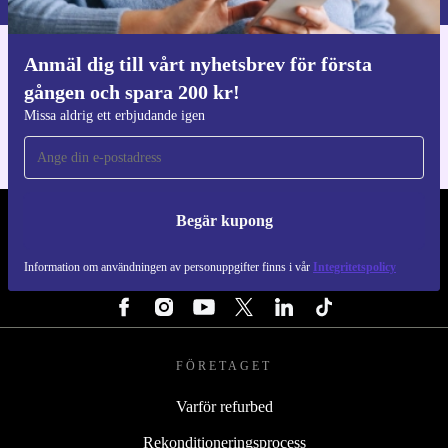
Anmäl dig till vårt nyhetsbrev för första
Ladda ner refurbed appen
gången och spara 200 kr!
För iOS och Android
Missa aldrig ett erbjudande igen
Begär kupong
REFURBED SVERIGE - RETHINK NEW.
Information om användningen av personuppgifter finns i vår
Integritetspolicy
FÖLJ OSS
FÖRETAGET
Varför refurbed
Rekonditioneringsprocess