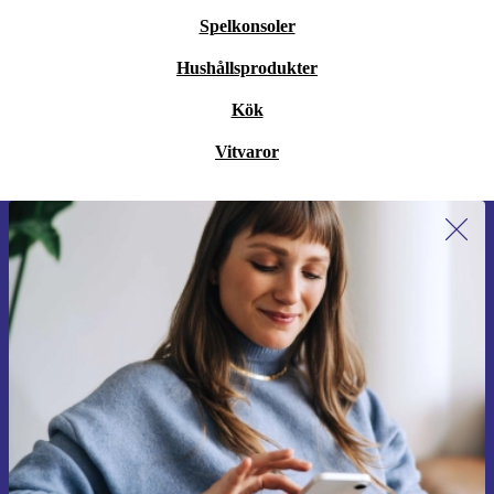
Spelkonsoler
Hushållsprodukter
Kök
Vitvaror
Anmäl dig till vårt nyhetsbrev för
första gången och spara 200 kr!
Missa aldrig ett erbjudande igen.
Begär kupong
Information om användningen av personuppgifter finns i vår
Integritetspolicy
.