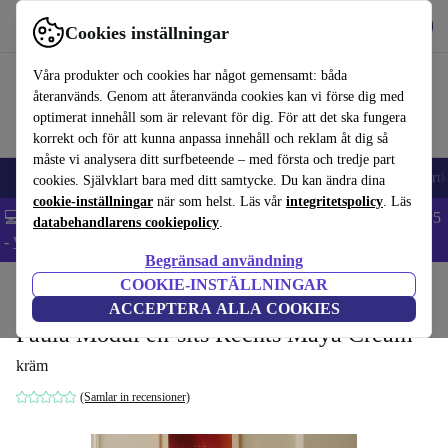
Hämta appen
Ladda ned
Cookies inställningar
Använd refurbed snabbt och enkelt
Våra produkter och cookies har något gemensamt: båda
återanvänds. Genom att återanvända cookies kan vi förse dig med
optimerat innehåll som är relevant för dig. För att det ska fungera
korrekt och för att kunna anpassa innehåll och reklam åt dig så
måste vi analysera ditt surfbeteende – med första och tredje part
🎒 Back to school
Mobiltelefoner
Bärbara datorer
Surfplattor
Smartk
cookies. Självklart bara med ditt samtycke. Du kan ändra dina
cookie-inställningar
när som helst. Läs vår
integritetspolicy
. Läs
💻 Extra 5% rabatt på alla MacBooks och laptops - Code: LAPTOP5
databehandlarens cookiepolicy
.
-
Villkor
Begränsad användning
COOKIE-INSTÄLLNINGAR
Hem
Produkter
Hushåll
Möbler
ACCEPTERA ALLA COOKIES
Paula Modul en-sits Rechts Maya Cream
kräm
(Samlar in recensioner)