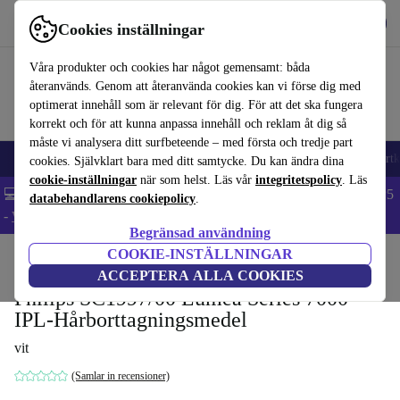
Hämta appen
Ladda ned
Cookies inställningar
Använd refurbed snabbt och enkelt
Våra produkter och cookies har något gemensamt: båda
återanvänds. Genom att återanvända cookies kan vi förse dig med
optimerat innehåll som är relevant för dig. För att det ska fungera
korrekt och för att kunna anpassa innehåll och reklam åt dig så
måste vi analysera ditt surfbeteende – med första och tredje part
🎒 Back to school
Mobiltelefoner
Bärbara datorer
Surfplattor
Smartk
cookies. Självklart bara med ditt samtycke. Du kan ändra dina
cookie-inställningar
när som helst. Läs vår
integritetspolicy
. Läs
💻 Extra 5% rabatt på alla MacBooks och laptops - Code: LAPTOP5
databehandlarens cookiepolicy
.
-
Villkor
Begränsad användning
COOKIE-INSTÄLLNINGAR
Hem
Produkter
Hälsa & skönhet
Kroppsvård
ACCEPTERA ALLA COOKIES
Philips SC1997/00 Lumea Series 7000
IPL-Hårborttagningsmedel
vit
(Samlar in recensioner)