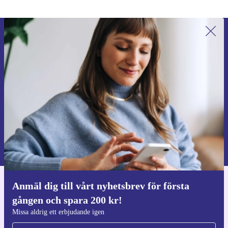
Anmäl dig till vårt nyhetsbrev för
första gången och spara 200 kr!
Missa aldrig ett erbjudande igen.
Begär kupong
Information om användningen av personuppgifter finns i vår
Integritetspolicy
.
Anmäl dig till vårt nyhetsbrev för första
Ladda ner refurbed appen
gången och spara 200 kr!
För iOS och Android
Missa aldrig ett erbjudande igen