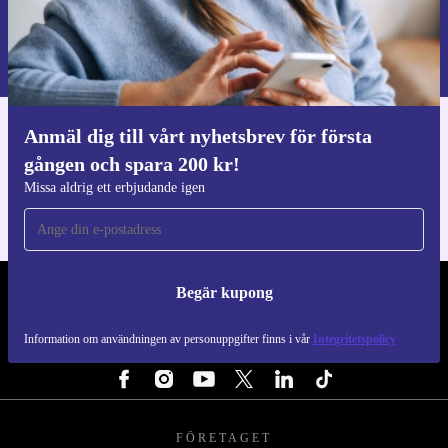
Begär kupong
Information om användningen av personuppgifter finns i vår
Integritetspolicy
.
Anmäl dig till vårt nyhetsbrev för första
Ladda ner refurbed appen
gången och spara 200 kr!
För iOS och Android
Missa aldrig ett erbjudande igen
Begär kupong
REFURBED SVERIGE - RETHINK NEW.
Information om användningen av personuppgifter finns i vår
Integritetspolicy
FÖLJ OSS
FÖRETAGET