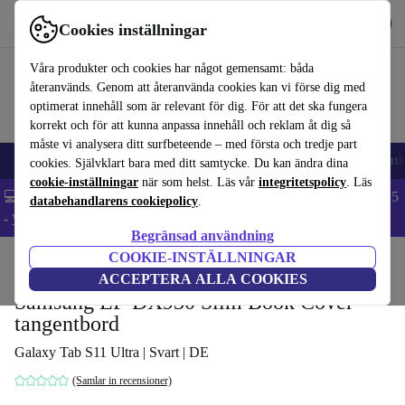
Hämta appen
Ladda ned
Cookies inställningar
Använd refurbed snabbt och enkelt
Våra produkter och cookies har något gemensamt: båda
återanvänds. Genom att återanvända cookies kan vi förse dig med
optimerat innehåll som är relevant för dig. För att det ska fungera
korrekt och för att kunna anpassa innehåll och reklam åt dig så
måste vi analysera ditt surfbeteende – med första och tredje part
🎒 Back to school
Mobiltelefoner
Bärbara datorer
Surfplattor
Smartk
cookies. Självklart bara med ditt samtycke. Du kan ändra dina
cookie-inställningar
när som helst. Läs vår
integritetspolicy
. Läs
💻 Extra 5% rabatt på alla MacBooks och laptops - Code: LAPTOP5
databehandlarens cookiepolicy
.
-
Villkor
Begränsad användning
COOKIE-INSTÄLLNINGAR
Hem
Produkter
Tillbehör
ACCEPTERA ALLA COOKIES
Samsung EF-DX930 Slim Book Cover-
tangentbord
Galaxy Tab S11 Ultra | Svart | DE
(Samlar in recensioner)