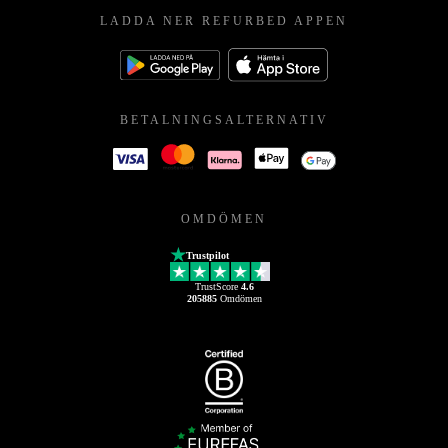
LADDA NER REFURBED APPEN
BETALNINGSALTERNATIV
OMDÖMEN
Trustpilot
TrustScore
4.6
205885
Omdömen