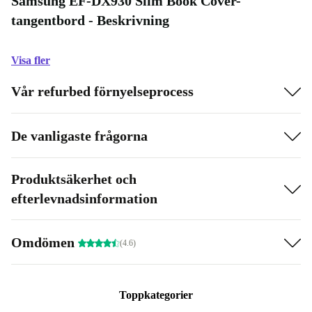
Samsung EF-DX930 Slim Book Cover-
tangentbord - Beskrivning
Visa fler
Vår refurbed förnyelseprocess
De vanligaste frågorna
Produktsäkerhet och
efterlevnadsinformation
Omdömen
(4.6)
Toppkategorier