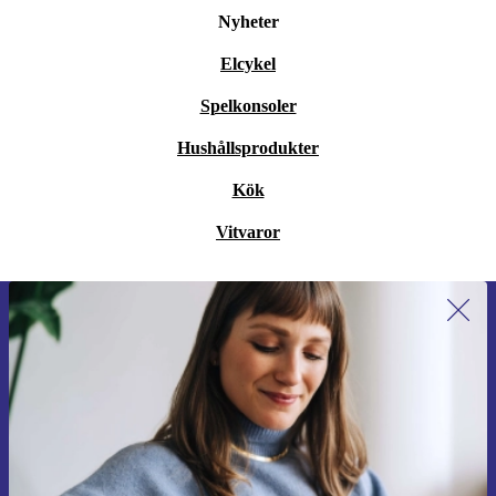
Nyheter
Elcykel
Spelkonsoler
Hushållsprodukter
Kök
Vitvaror
Anmäl dig till vårt nyhetsbrev för
första gången och spara 200 kr!
Missa aldrig ett erbjudande igen.