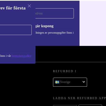
ev för första
a
Begär kupong
Information om användningen av personuppgifter finns i
vår
Integritetspolicy
.
inns i vår
Integritetspolicy
REFURBED I
Sverige
LADDA NER REFURBED AP