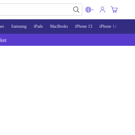
nes
Samsung
iPads
MacBooks
iPhone 13
iPhone 14
iPhon
lkor