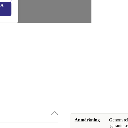
LA
Anmärkning
Genom reko
garanteras