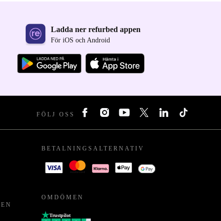
Ladda ner refurbed appen
För iOS och Android
FÖLJ OSS
BETALNINGSALTERNATIV
OMDÖMEN
PEN
Trustpilot