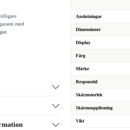
illigare
Anslutningar
 garanti med
Dimensioner
gar.
Display
Färg
Märke
Responstid
Skärmstorlek
Skärmsupplösning
Vikt
ormation