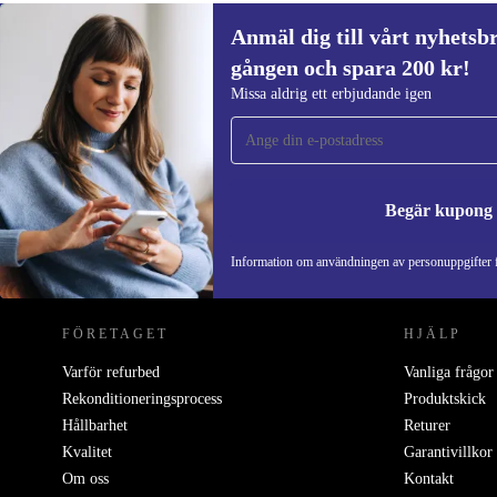
Anmäl dig till vårt nyhetsbr
gången och spara 200 kr!
Anmäl dig till vårt nyhetsbrev för först
Missa aldrig ett erbjudande igen
gången och spara 200 kr!
Missa aldrig ett erbjudande igen.
Begär kupong
REFURBED SVERIGE - RETHINK NEW.
Information om användningen av personuppgifter f
FÖRETAGET
HJÄLP
Varför refurbed
Vanliga frågor
Rekonditioneringsprocess
Produktskick
Hållbarhet
Returer
Kvalitet
Garantivillkor
Om oss
Kontakt