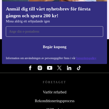
Anmäl dig till vårt nyhetsbrev för första
Ladda ner refurbed appen
gången och spara 200 kr!
För iOS och Android
Missa aldrig ett erbjudande igen
Begär kupong
REFURBED SVERIGE - RETHINK NEW.
Information om användningen av personuppgifter finns i vår
Integritetspolicy
FÖLJ OSS
FÖRETAGET
Varför refurbed
Rekonditioneringsprocess