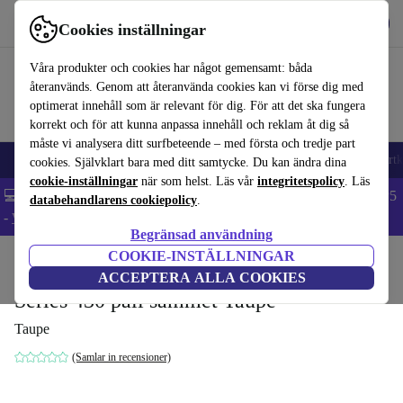
Hämta appen
Ladda ned
Cookies inställningar
Använd refurbed snabbt och enkelt
Våra produkter och cookies har något gemensamt: båda
återanvänds. Genom att återanvända cookies kan vi förse dig med
optimerat innehåll som är relevant för dig. För att det ska fungera
korrekt och för att kunna anpassa innehåll och reklam åt dig så
måste vi analysera ditt surfbeteende – med första och tredje part
🎒 Back to school
Mobiltelefoner
Bärbara datorer
Surfplattor
Smartk
cookies. Självklart bara med ditt samtycke. Du kan ändra dina
cookie-inställningar
när som helst. Läs vår
integritetspolicy
. Läs
💻 Extra 5% rabatt på alla MacBooks och laptops - Code: LAPTOP5
databehandlarens cookiepolicy
.
-
Villkor
Begränsad användning
COOKIE-INSTÄLLNINGAR
Hem
Produkter
Hushåll
Möbler
ACCEPTERA ALLA COOKIES
Series 430 pall sammet Taupe
Taupe
(Samlar in recensioner)