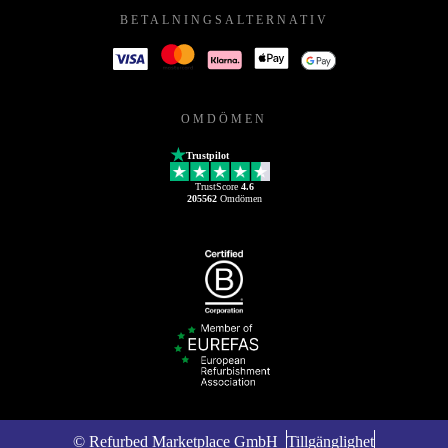
BETALNINGSALTERNATIV
OMDÖMEN
Trustpilot
TrustScore
4.6
205562
Omdömen
© Refurbed Marketplace GmbH
Tillgänglighet