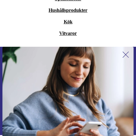
Hushållsprodukter
Kök
Vitvaror
Anmäl dig till vårt nyhetsbrev för
första gången och spara 200 kr!
Missa aldrig ett erbjudande igen.
Begär kupong
Information om användningen av personuppgifter finns i vår
Integritetspolicy
.