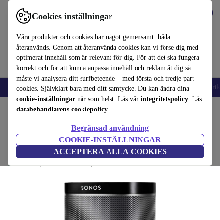
Hämta appen
Ladda ned
Cookies inställningar
Använd refurbed snabbt och enkelt
Våra produkter och cookies har något gemensamt: båda
återanvänds. Genom att återanvända cookies kan vi förse dig med
optimerat innehåll som är relevant för dig. För att det ska fungera
korrekt och för att kunna anpassa innehåll och reklam åt dig så
måste vi analysera ditt surfbeteende – med första och tredje part
🎒 Back to school
Mobiltelefoner
Bärbara datorer
Surfplattor
Smartk
cookies. Självklart bara med ditt samtycke. Du kan ändra dina
cookie-inställningar
när som helst. Läs vår
integritetspolicy
. Läs
Hem
databehandlarens cookiepolicy
Produkter
Ljud
Högtalare
.
Begränsad användning
Sonos Play:1
COOKIE-INSTÄLLNINGAR
Svart
ACCEPTERA ALLA COOKIES
(Samlar in recensioner)