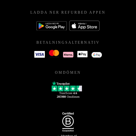
LADDA NER REFURBED APPEN
BETALNINGSALTERNATIV
OMDÖMEN
Trustpilot
TrustScore
4.6
205980
Omdömen