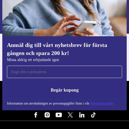
Begär kupong
Information om användningen av personuppgifter finns i vår
Integritetspolicy
.
Anmäl dig till vårt nyhetsbrev för första
Ladda ner refurbed appen
gången och spara 200 kr!
För iOS och Android
Missa aldrig ett erbjudande igen
Begär kupong
REFURBED SVERIGE - RETHINK NEW.
Information om användningen av personuppgifter finns i vår
Integritetspolicy
FÖLJ OSS