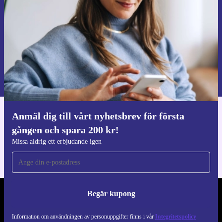
Begär kupong
Information om användningen av personuppgifter finns i vår
Integritetspolicy
.
Anmäl dig till vårt nyhetsbrev för första
Ladda ner refurbed appen
gången och spara 200 kr!
För iOS och Android
Missa aldrig ett erbjudande igen
Begär kupong
REFURBED SVERIGE - RETHINK NEW.
Information om användningen av personuppgifter finns i vår
Integritetspolicy
FÖLJ OSS