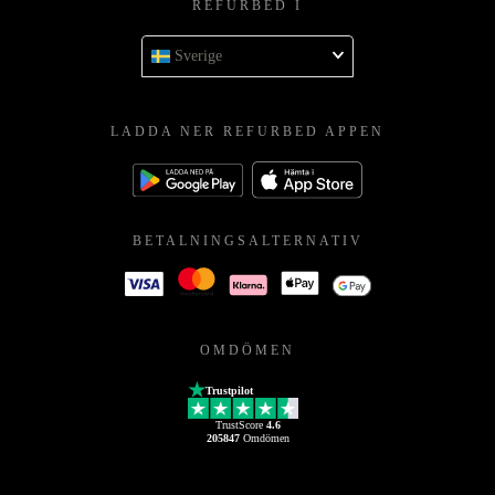
REFURBED I
Sverige
LADDA NER REFURBED APPEN
BETALNINGSALTERNATIV
OMDÖMEN
Trustpilot
TrustScore
4.6
205847
Omdömen