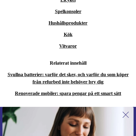
Spelkonsoler
Hushållsprodukter
Kök
Vitvaror
Relaterat innehåll
Svullna batterier: varför det sker, och varför du som köper
från refurbed inte behöver bry dig
Renoverade mobiler: spara pengar på ett smart sätt
Anmäl dig till vårt nyhetsbrev för
första gången och spara 200 kr!
Missa aldrig ett erbjudande igen.