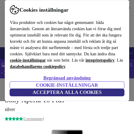
Hämta appen
Ladda ned
Cookies inställningar
Använd refurbed snabbt och enkelt
Våra produkter och cookies har något gemensamt: båda
återanvänds. Genom att återanvända cookies kan vi förse dig med
optimerat innehåll som är relevant för dig. För att det ska fungera
korrekt och för att kunna anpassa innehåll och reklam åt dig så
måste vi analysera ditt surfbeteende – med första och tredje part
🎒 Back to school
Mobiltelefoner
Bärbara datorer
Surfplattor
Smartk
cookies. Självklart bara med ditt samtycke. Du kan ändra dina
cookie-inställningar
när som helst. Läs vår
integritetspolicy
. Läs
💻 Extra 5% rabatt på alla MacBooks och laptops - Code: LAPTOP5
databehandlarens cookiepolicy
.
-
Villkor
Begränsad användning
COOKIE-INSTÄLLNINGAR
Hem
Produkter
Mobiltelefoner & Smartphones
Sony mobiltelefoner
ACCEPTERA ALLA COOKIES
Sony Xperia 10 Plus
silver
(2 recensioner)