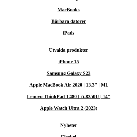
% och minskar det skadliga elektronikskrotet.
MacBooks
Vår refurbed Sony Xperia 10 Plus ser som alla våra
Bärbara datorer
enheter precis ny ut och den fungerar som om den vore
iPads
ny också. För att du ska slippa oroa dig erbjuder vi en 30
dagars gratis provperiod och minst 1 års garanti.
Utvalda produkter
iPhone 15
Samsung Galaxy S23
Apple MacBook Air 2020 | 13.3" | M1
Lenovo ThinkPad T480 | i5-8350U | 14"
Apple Watch Ultra 2 (2023)
Nyheter
Elcykel