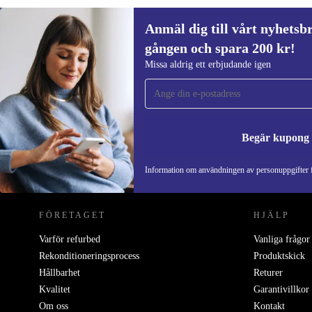
Anmäl dig till vårt nyhetsbr
gången och spara 200 kr!
Anmäl dig till vårt nyhetsbrev för först
Missa aldrig ett erbjudande igen
gången och spara 200 kr!
Missa aldrig ett erbjudande igen.
Begär kupong
REFURBED SVERIGE - RETHINK NEW.
Information om användningen av personuppgifter f
FÖRETAGET
HJÄLP
Varför refurbed
Vanliga frågor
Rekonditioneringsprocess
Produktskick
Hållbarhet
Returer
Kvalitet
Garantivillkor
Om oss
Kontakt