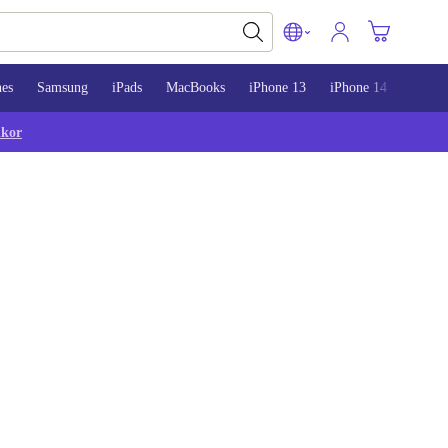
nes
Samsung
iPads
MacBooks
iPhone 13
iPhone 14
iPhon
lkor