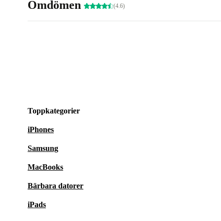
Omdömen
(4.6)
Toppkategorier
iPhones
Samsung
MacBooks
Bärbara datorer
iPads