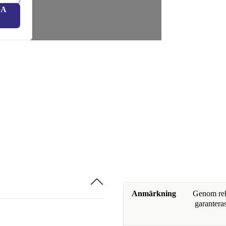
LA
Anmärkning
Genom reko
garanteras