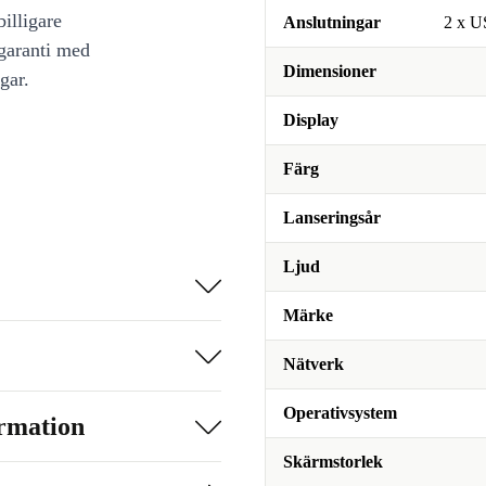
illigare
Anslutningar
2 x U
 garanti med
Dimensioner
gar.
Display
Färg
Lanseringsår
Ljud
Märke
Nätverk
Operativsystem
ormation
Skärmstorlek