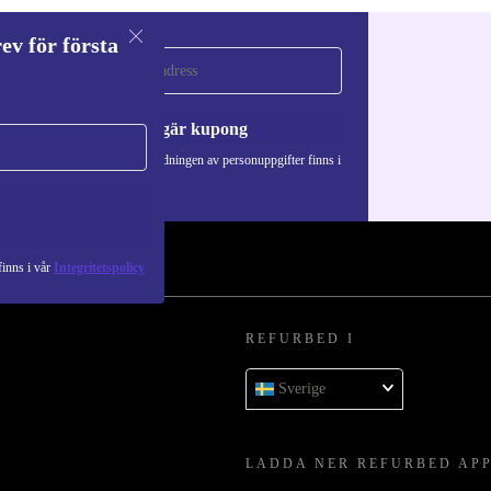
ev för första
a
Begär kupong
Information om användningen av personuppgifter finns i
vår
Integritetspolicy
.
inns i vår
Integritetspolicy
REFURBED I
Sverige
LADDA NER REFURBED AP