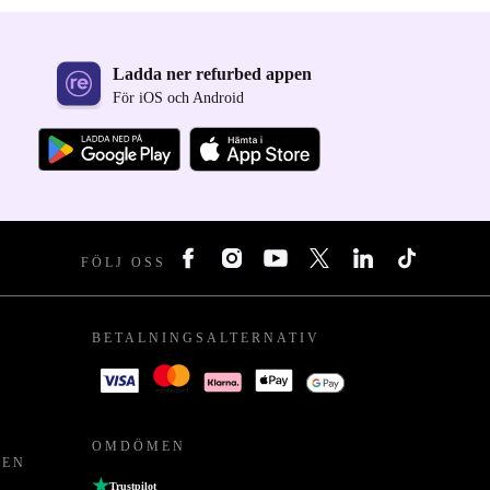
Ladda ner refurbed appen
För iOS och Android
FÖLJ OSS
BETALNINGSALTERNATIV
OMDÖMEN
PEN
Trustpilot