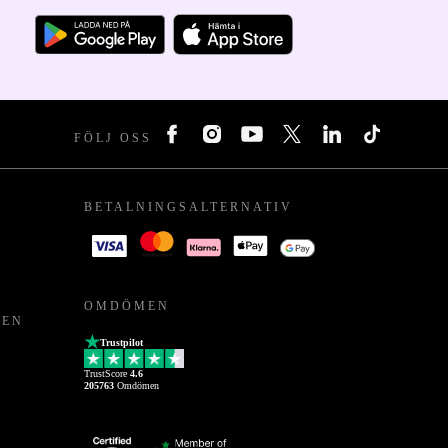
FÖLJ OSS
BETALNINGSALTERNATIV
OMDÖMEN
PEN
Trustpilot
TrustScore
4.6
205763
Omdömen