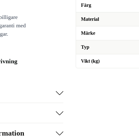
Färg
illigare
Material
 garanti med
Märke
gar.
Typ
rivning
Vikt (kg)
ormation