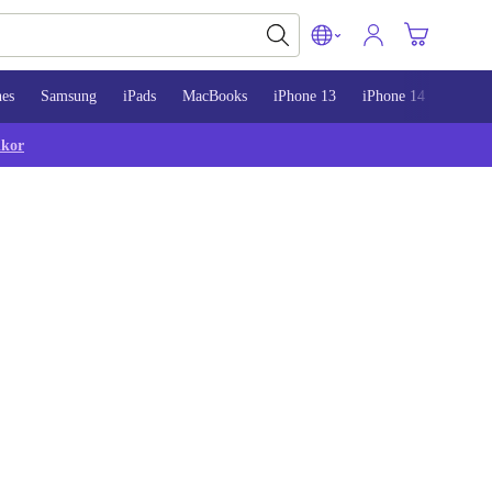
nes
Samsung
iPads
MacBooks
iPhone 13
iPhone 14
iPhon
lkor