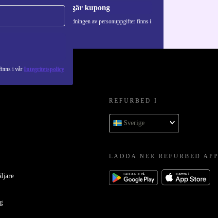
Begär kupong
Information om användningen av personuppgifter finns i
vår
Integritetspolicy
.
inns i vår
Integritetspolicy
REFURBED I
Sverige
LADDA NER REFURBED AP
äljare
ag