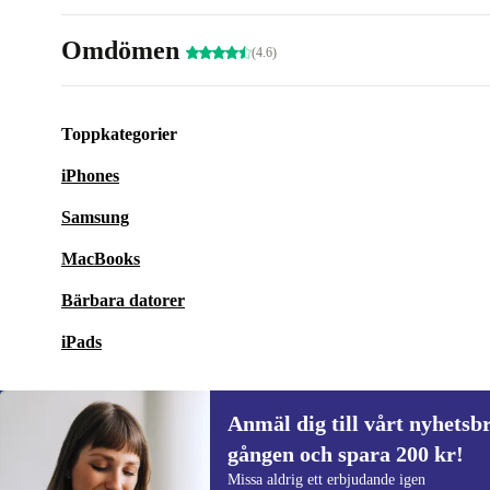
Omdömen
(4.6)
Toppkategorier
iPhones
Samsung
MacBooks
Bärbara datorer
iPads
Anmäl dig till vårt nyhetsbr
gången och spara 200 kr!
Anmäl dig till vårt nyhetsbrev för först
Missa aldrig ett erbjudande igen