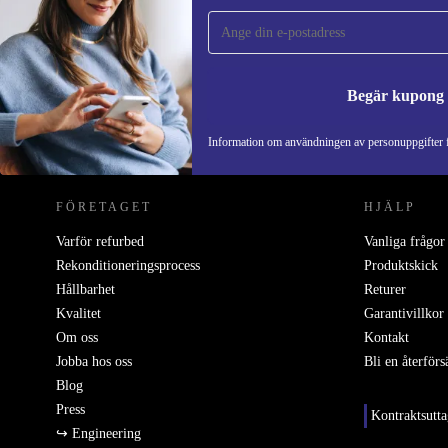
gången och spara 200 kr!
Missa aldrig ett erbjudande igen.
Begär kupong
REFURBED SVERIGE - RETHINK NEW.
Information om användningen av personuppgifter f
FÖRETAGET
HJÄLP
Varför refurbed
Vanliga frågor
Rekonditioneringsprocess
Produktskick
Hållbarhet
Returer
Kvalitet
Garantivillkor
Om oss
Kontakt
Jobba hos oss
Bli en återförs
Blog
Press
Kontraktsutt
↪ Engineering