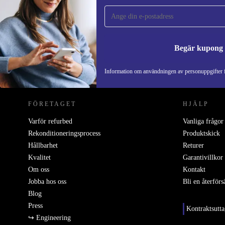
gången och spara 200 kr!
Missa aldrig ett erbjudande igen.
Begär kupong
REFURBED SVERIGE - RETHINK NEW.
Information om användningen av personuppgifter f
FÖRETAGET
HJÄLP
Varför refurbed
Vanliga frågor
Rekonditioneringsprocess
Produktskick
Hållbarhet
Returer
Kvalitet
Garantivillkor
Om oss
Kontakt
Jobba hos oss
Bli en återförs
Blog
Press
Kontraktsutt
↪ Engineering