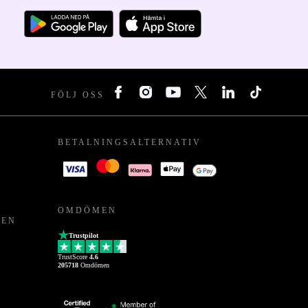
FÖLJ OSS
BETALNINGSALTERNATIV
OMDÖMEN
PEN
Trustpilot
TrustScore
4.6
205718
Omdömen