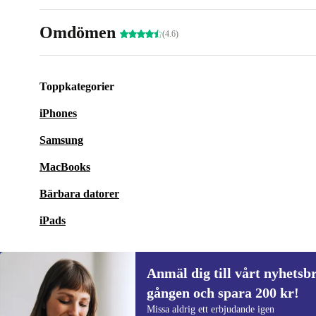
Omdömen
(4.6)
Toppkategorier
iPhones
Samsung
MacBooks
Bärbara datorer
iPads
Anmäl dig till vårt nyhetsbr
gången och spara 200 kr!
Anmäl dig till vårt nyhetsbrev för först
Missa aldrig ett erbjudande igen