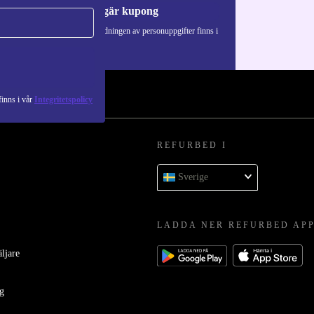
Begär kupong
Information om användningen av personuppgifter finns i
vår
Integritetspolicy
.
inns i vår
Integritetspolicy
REFURBED I
Sverige
LADDA NER REFURBED AP
äljare
ag