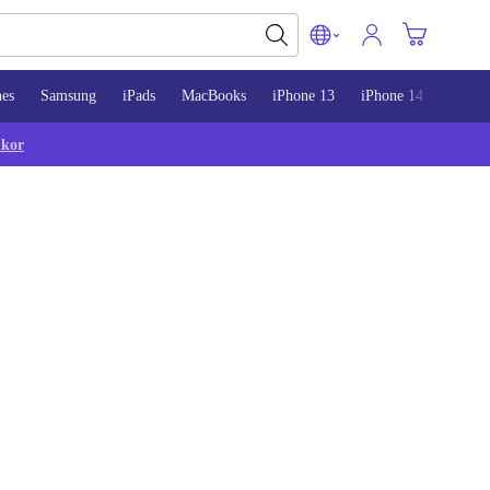
nes
Samsung
iPads
MacBooks
iPhone 13
iPhone 14
iPhon
lkor