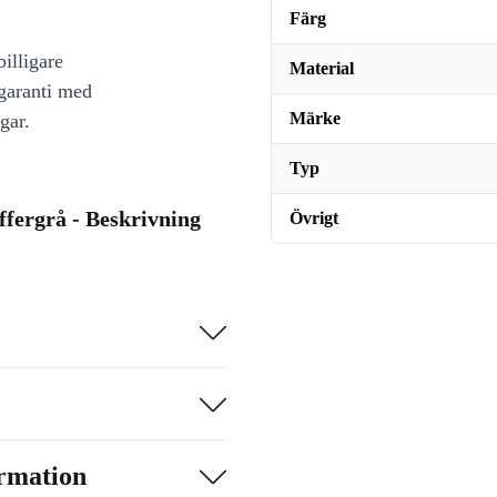
Färg
illigare
Material
 garanti med
Märke
gar.
Typ
ffergrå - Beskrivning
Övrigt
ormation