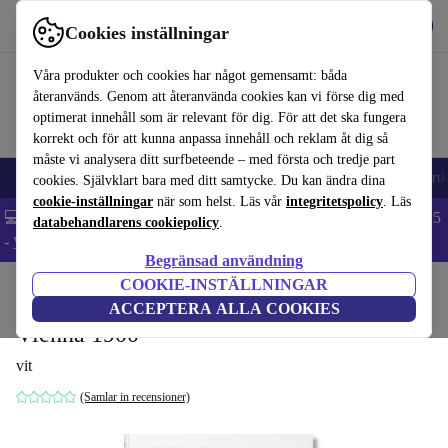
Hämta appen
Ladda ned
Cookies inställningar
Använd refurbed snabbt och enkelt
Våra produkter och cookies har något gemensamt: båda
återanvänds. Genom att återanvända cookies kan vi förse dig med
optimerat innehåll som är relevant för dig. För att det ska fungera
korrekt och för att kunna anpassa innehåll och reklam åt dig så
måste vi analysera ditt surfbeteende – med första och tredje part
🎒 Back to school
Mobiltelefoner
Bärbara datorer
Surfplattor
Smartk
cookies. Självklart bara med ditt samtycke. Du kan ändra dina
cookie-inställningar
när som helst. Läs vår
integritetspolicy
. Läs
💻 Extra 5% rabatt på alla MacBooks och laptops - Code: LAPTOP5
databehandlarens cookiepolicy
.
-
Villkor
Begränsad användning
COOKIE-INSTÄLLNINGAR
Hem
Produkter
Hushåll
Möbler
ACCEPTERA ALLA COOKIES
Vienna 1900
vit
(Samlar in recensioner)