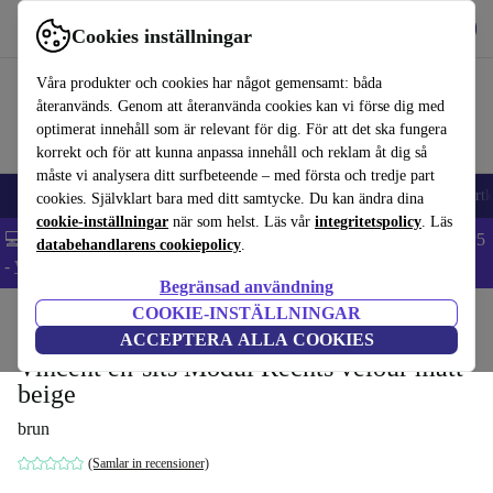
Hämta appen
Ladda ned
Cookies inställningar
Använd refurbed snabbt och enkelt
Våra produkter och cookies har något gemensamt: båda
återanvänds. Genom att återanvända cookies kan vi förse dig med
optimerat innehåll som är relevant för dig. För att det ska fungera
korrekt och för att kunna anpassa innehåll och reklam åt dig så
måste vi analysera ditt surfbeteende – med första och tredje part
🎒 Back to school
Mobiltelefoner
Bärbara datorer
Surfplattor
Smartk
cookies. Självklart bara med ditt samtycke. Du kan ändra dina
cookie-inställningar
när som helst. Läs vår
integritetspolicy
. Läs
💻 Extra 5% rabatt på alla MacBooks och laptops - Code: LAPTOP5
databehandlarens cookiepolicy
.
-
Villkor
Begränsad användning
COOKIE-INSTÄLLNINGAR
Hem
Produkter
Hushåll
Möbler
ACCEPTERA ALLA COOKIES
Vincent en-sits Modul Rechts velour matt
beige
brun
(Samlar in recensioner)