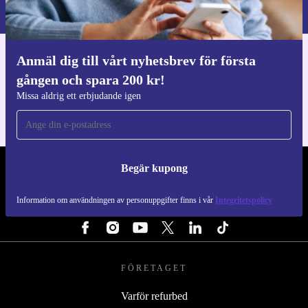
Integritetspolicy
.
Anmäl dig till vårt nyhetsbrev för första
Ladda ner refurbed appen
gången och spara 200 kr!
För iOS och Android
Missa aldrig ett erbjudande igen
Begär kupong
REFURBED SVERIGE - RETHINK NEW.
Information om användningen av personuppgifter finns i vår
Integritetspolicy
FÖLJ OSS
FÖRETAGET
Varför refurbed