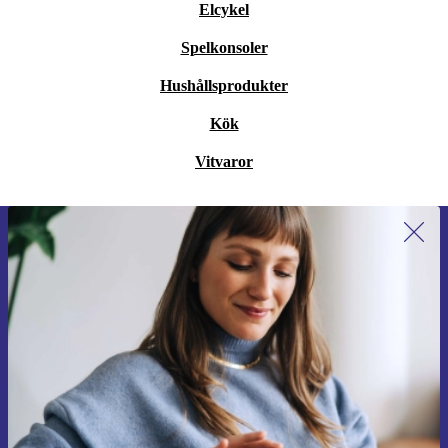
Elcykel
Spelkonsoler
Hushållsprodukter
Kök
Vitvaror
Anmäl dig till vårt nyhetsbrev för
första gången och spara 200 kr!
Missa aldrig ett erbjudande igen.
Begär kupong
Information om användningen av personuppgifter finns i vår