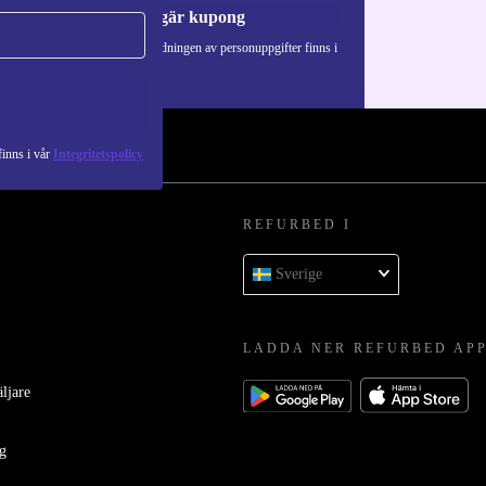
Begär kupong
Information om användningen av personuppgifter finns i
vår
Integritetspolicy
.
inns i vår
Integritetspolicy
REFURBED I
Sverige
LADDA NER REFURBED AP
äljare
ag