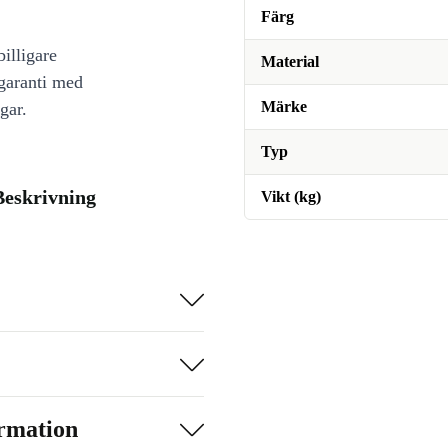
Färg
illigare
Material
 garanti med
Märke
gar.
Typ
Beskrivning
Vikt (kg)
ormation