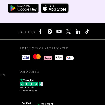
FÖLJ OSS
BETALNINGSALTERNATIV
OMDÖMEN
PEN
Trustpilot
TrustScore
4.6
205848
Omdömen