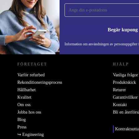
gången och spara 200 kr!
Missa aldrig ett erbjudande igen.
Begär kupong
REFURBED SVERIGE - RETHINK NEW.
Information om användningen av personuppgifter f
FÖRETAGET
HJÄLP
Varför refurbed
Vanliga frågor
Rekonditioneringsprocess
Produktskick
Hållbarhet
Returer
Kvalitet
Garantivillkor
Om oss
Kontakt
Jobba hos oss
Bli en återförs
Blog
Press
Kontraktsutt
↪ Engineering