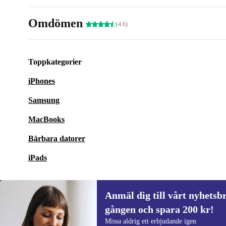
Omdömen
(4.6)
Toppkategorier
iPhones
Samsung
MacBooks
Bärbara datorer
iPads
Anmäl dig till vårt nyhetsbr
gången och spara 200 kr!
Anmäl dig till vårt nyhetsbrev för först
Missa aldrig ett erbjudande igen