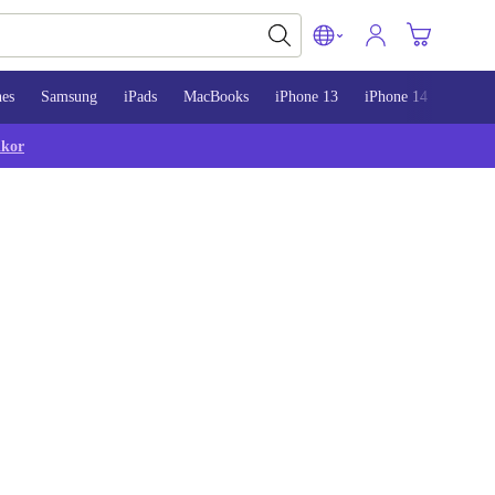
nes
Samsung
iPads
MacBooks
iPhone 13
iPhone 14
iPhon
lkor