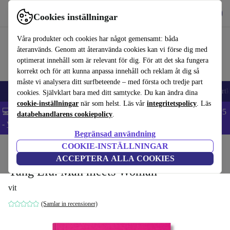
Hämta appen
Ladda ned
Cookies inställningar
Använd refurbed snabbt och enkelt
Våra produkter och cookies har något gemensamt: båda
återanvänds. Genom att återanvända cookies kan vi förse dig med
optimerat innehåll som är relevant för dig. För att det ska fungera
korrekt och för att kunna anpassa innehåll och reklam åt dig så
måste vi analysera ditt surfbeteende – med första och tredje part
🎒 Back to school
Mobiltelefoner
Bärbara datorer
Surfplattor
Smartk
cookies. Självklart bara med ditt samtycke. Du kan ändra dina
cookie-inställningar
när som helst. Läs vår
integritetspolicy
. Läs
💻 Extra 5% rabatt på alla MacBooks och laptops - Code: LAPTOP5
databehandlarens cookiepolicy
.
-
Villkor
Begränsad användning
COOKIE-INSTÄLLNINGAR
Hem
Produkter
Hushåll
Möbler
ACCEPTERA ALLA COOKIES
Yang Liu. Man meets Woman
vit
(Samlar in recensioner)