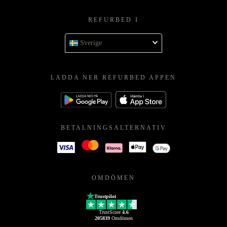
REFURBED I
Sverige
LADDA NER REFURBED APPEN
BETALNINGSALTERNATIV
OMDÖMEN
Trustpilot
TrustScore
4.6
205839
Omdömen