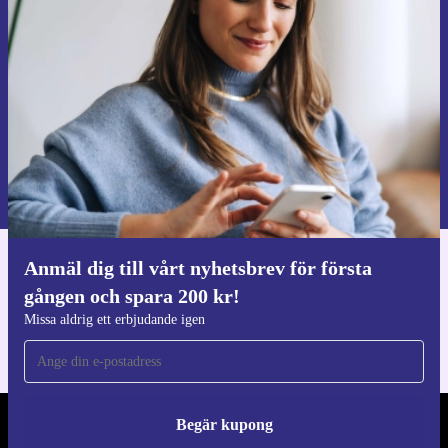
första gången och spara 200 kr!
Missa aldrig ett erbjudande igen.
Begär kupong
Information om användningen av personuppgifter finns i vår
Integritetspolicy
.
Anmäl dig till vårt nyhetsbrev för första
Ladda ner refurbed appen
gången och spara 200 kr!
För iOS och Android
Missa aldrig ett erbjudande igen
Begär kupong
REFURBED SVERIGE - RETHINK NEW.