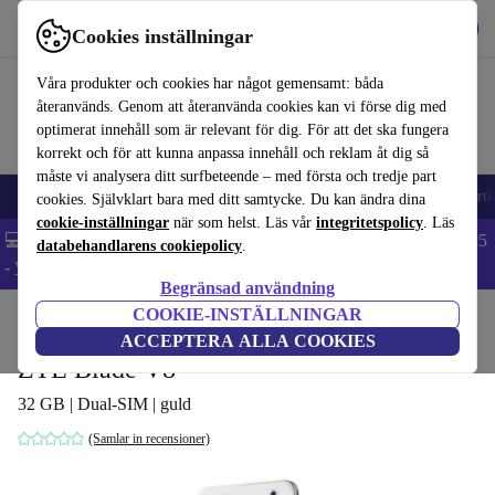
Hämta appen
Ladda ned
Cookies inställningar
Använd refurbed snabbt och enkelt
Våra produkter och cookies har något gemensamt: båda
återanvänds. Genom att återanvända cookies kan vi förse dig med
optimerat innehåll som är relevant för dig. För att det ska fungera
korrekt och för att kunna anpassa innehåll och reklam åt dig så
måste vi analysera ditt surfbeteende – med första och tredje part
🎒 Back to school
Mobiltelefoner
Bärbara datorer
Surfplattor
Smartk
cookies. Självklart bara med ditt samtycke. Du kan ändra dina
cookie-inställningar
när som helst. Läs vår
integritetspolicy
. Läs
💻 Extra 5% rabatt på alla MacBooks och laptops - Code: LAPTOP5
databehandlarens cookiepolicy
.
-
Villkor
Begränsad användning
COOKIE-INSTÄLLNINGAR
Hem
Produkter
Mobiltelefoner & Smartphones
ACCEPTERA ALLA COOKIES
ZTE Blade V8
32 GB | Dual-SIM | guld
(Samlar in recensioner)