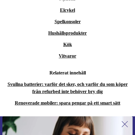
Elcykel
Spelkonsoler
Hushållsprodukter
Kök
Vitvaror
Relaterat innehåll
Svullna batterier: varför det sker, och varför du som köper
från refurbed inte behöver bry dig
Renoverade mobiler: spara pengar på ett smart sätt
Anmäl dig till vårt nyhetsbrev för