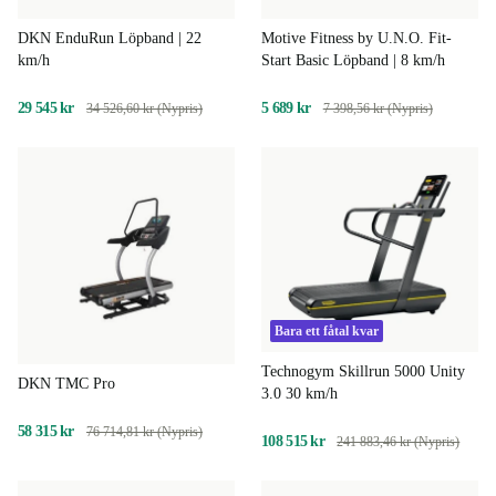
DKN EnduRun Löpband | 22
Motive Fitness by U.N.O. Fit-
km/h
Start Basic Löpband | 8 km/h
29 545 kr
5 689 kr
34 526,60 kr (Nypris)
7 398,56 kr (Nypris)
Bara ett fåtal kvar
Technogym Skillrun 5000 Unity
DKN TMC Pro
3.0 30 km/h
58 315 kr
76 714,81 kr (Nypris)
108 515 kr
241 883,46 kr (Nypris)