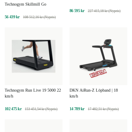
Technogym Skillmill Go
86 595 kr
227 415,18 kr (Nypris)
56 439 kr
108 512,16 kr (Nypris)
Technogym Run Live 19 5000 22
DKN AiRun-Z Löpband | 18
km/h
km/h
102 475 kr
14 789 kr
153 451,54 kr (Nypris)
17 482,51 kr (Nypris)