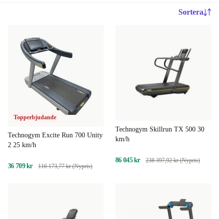
Sortera
Topperbjudande
Technogym Skillrun TX 500 30
Technogym Excite Run 700 Unity
km/h
2 25 km/h
86 045 kr
238 397,92 kr (Nypris)
36 709 kr
116 173,77 kr (Nypris)