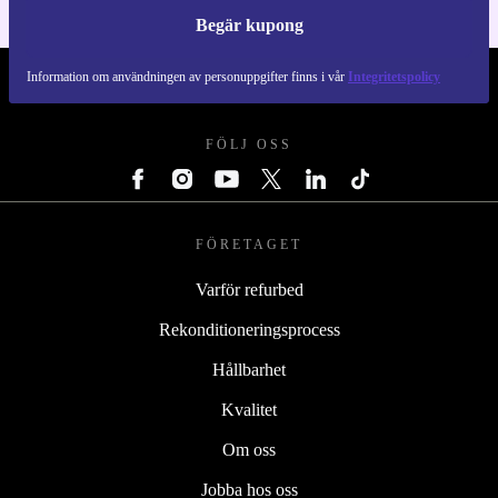
Begär kupong
Information om användningen av personuppgifter finns i vår
Integritetspolicy
REFURBED SVERIGE - RETHINK NEW.
FÖLJ OSS
FÖRETAGET
Varför refurbed
Rekonditioneringsprocess
Hållbarhet
Kvalitet
Om oss
Jobba hos oss