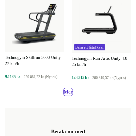
Bara ett fåtal kvar
Technogym Skillrun 5000 Unity
Technogym Run Artis Unity 4.0
27 km/h
25 km/h
92 185 kr
229 081,22 kr (Nypris)
123 315 kr
260 319,57 kr (Nypris)
Mer
Betala nu med