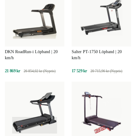
DKN RoadRun-i Löpband | 20
Salter PT-1750 Löpband | 20
km/h
km/h
21 869 kr
17 529 kr
26 854,02 kr (Nypris)
20 715,96 kr (Nypris)