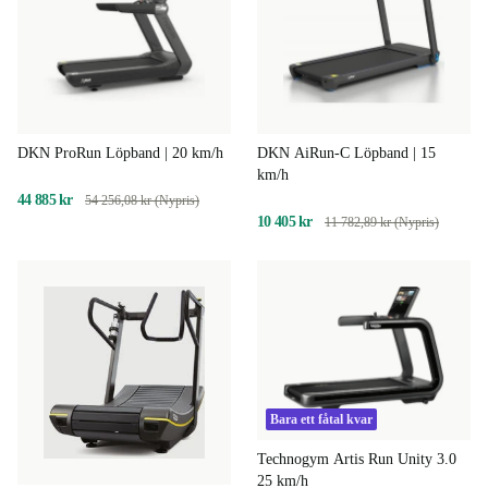
DKN ProRun Löpband | 20 km/h
DKN AiRun-C Löpband | 15
km/h
44 885 kr
54 256,08 kr (Nypris)
10 405 kr
11 782,89 kr (Nypris)
Bara ett fåtal kvar
Technogym Artis Run Unity 3.0
25 km/h