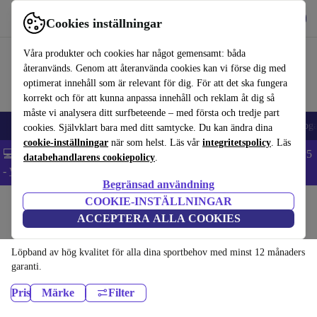
Hämta appen
Ladda ned
Cookies inställningar
Använd refurbed snabbt och enkelt
Våra produkter och cookies har något gemensamt: båda
återanvänds. Genom att återanvända cookies kan vi förse dig med
optimerat innehåll som är relevant för dig. För att det ska fungera
korrekt och för att kunna anpassa innehåll och reklam åt dig så
måste vi analysera ditt surfbeteende – med första och tredje part
🎒 Back to school
Elektronik
Hushåll
Kök
Sport
Elcykel
Yog
cookies. Självklart bara med ditt samtycke. Du kan ändra dina
cookie-inställningar
när som helst. Läs vår
integritetspolicy
. Läs
💻 Extra 5% rabatt på alla MacBooks och laptops - Code: LAPTOP5
databehandlarens cookiepolicy
.
-
Villkor
Begränsad användning
COOKIE-INSTÄLLNINGAR
Hem
Sport
Träningsutrustning
Cardio
ACCEPTERA ALLA COOKIES
Löpband:
Löpband av hög kvalitet för alla dina sportbehov med minst 12 månaders
garanti.
Pris
Märke
Filter