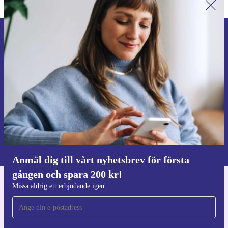
Anmäl dig till vårt nyhetsbrev för
första gången och spara 200 kr!
Missa aldrig ett erbjudande igen.
Begär kupong
Information om användningen av personuppgifter finns i vår
Integritetspolicy
.
Anmäl dig till vårt nyhetsbrev för första
gången och spara 200 kr!
Missa aldrig ett erbjudande igen
Ladda ner refurbed appen
För iOS och Android