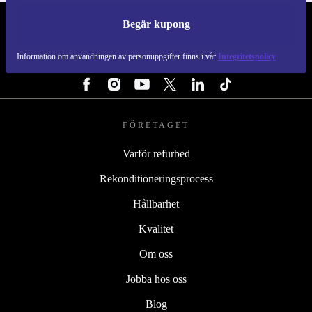
Begär kupong
REFURBED SVERIGE - RETHINK NEW.
Information om användningen av personuppgifter finns i vår
Integritetspolicy
FÖLJ OSS
FÖRETAGET
Varför refurbed
Rekonditioneringsprocess
Hållbarhet
Kvalitet
Om oss
Jobba hos oss
Blog