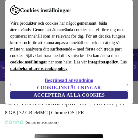
Hämta appen
Ladda ned
Cookies inställningar
Använd refurbed snabbt och enkelt
Våra produkter och cookies har något gemensamt: båda
återanvänds. Genom att återanvända cookies kan vi förse dig med
optimerat innehåll som är relevant för dig. För att det ska fungera
korrekt och för att kunna anpassa innehåll och reklam åt dig så
måste vi analysera ditt surfbeteende – med första och tredje part
🎒 Back to school
Mobiltelefoner
Bärbara datorer
Surfplattor
Smartk
cookies. Självklart bara med ditt samtycke. Du kan ändra dina
cookie-inställningar
när som helst. Läs vår
integritetspolicy
. Läs
💻 Extra 5% rabatt på alla MacBooks och laptops - Code: LAPTOP5
databehandlarens cookiepolicy
.
-
Villkor
Begränsad användning
COOKIE-INSTÄLLNINGAR
Hem
Produkter
Laptops
Acer Bärbara datorer
ACCEPTERA ALLA COOKIES
Acer Chromebook Spin 512 | N5100 | 12"
8 GB | 32 GB eMMC | Chrome OS | FR
(Samlar in recensioner)