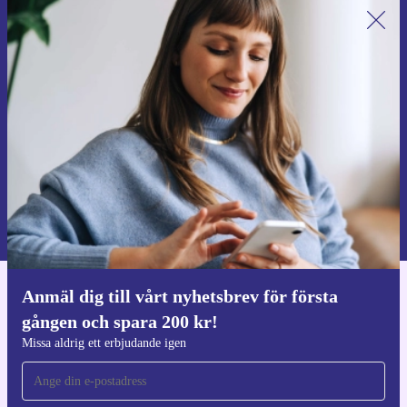
Anmäl dig till vårt nyhetsbrev för
första gången och spara 200 kr!
Missa aldrig ett erbjudande igen.
Begär kupong
Information om användningen av personuppgifter finns i vår
Integritetspolicy
.
Anmäl dig till vårt nyhetsbrev för första
Ladda ner refurbed appen
gången och spara 200 kr!
För iOS och Android
Missa aldrig ett erbjudande igen