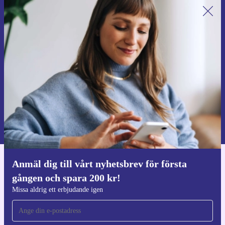
Anmäl dig till vårt nyhetsbrev för
första gången och spara 200 kr!
Missa aldrig ett erbjudande igen.
Begär kupong
Information om användningen av personuppgifter finns i vår
Integritetspolicy
.
Anmäl dig till vårt nyhetsbrev för första
Ladda ner refurbed appen
gången och spara 200 kr!
För iOS och Android
Missa aldrig ett erbjudande igen