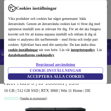
Hämta appen
Ladda ned
Cookies inställningar
Använd refurbed snabbt och enkelt
Våra produkter och cookies har något gemensamt: båda
återanvänds. Genom att återanvända cookies kan vi förse dig med
optimerat innehåll som är relevant för dig. För att det ska fungera
korrekt och för att kunna anpassa innehåll och reklam åt dig så
måste vi analysera ditt surfbeteende – med första och tredje part
🎒 Back to school
Mobiltelefoner
Bärbara datorer
Surfplattor
Smartk
cookies. Självklart bara med ditt samtycke. Du kan ändra dina
cookie-inställningar
när som helst. Läs vår
integritetspolicy
. Läs
💻 Extra 5% rabatt på alla MacBooks och laptops - Code: LAPTOP5
databehandlarens cookiepolicy
.
-
Villkor
Begränsad användning
COOKIE-INSTÄLLNINGAR
Hem
Produkter
Laptops
Acer Bärbara datorer
ACCEPTERA ALLA COOKIES
Acer Nitro 5 | i5-10300H | 15.6"
16 GB | 512 GB SSD | RTX 3060 | Win 11 Home | DE
(Samlar in recensioner)