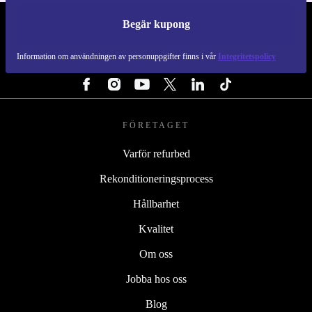
Begär kupong
REFURBED SVERIGE - RETHINK NEW.
Information om användningen av personuppgifter finns i vår
Integritetspolicy
FÖLJ OSS
FÖRETAGET
Varför refurbed
Rekonditioneringsprocess
Hållbarhet
Kvalitet
Om oss
Jobba hos oss
Blog