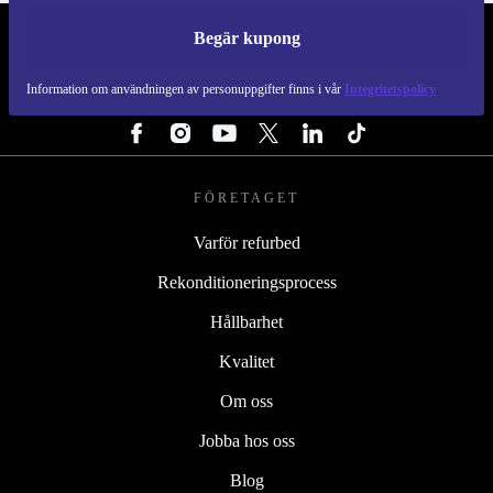
Begär kupong
REFURBED SVERIGE - RETHINK NEW.
Information om användningen av personuppgifter finns i vår
Integritetspolicy
FÖLJ OSS
FÖRETAGET
Varför refurbed
Rekonditioneringsprocess
Hållbarhet
Kvalitet
Om oss
Jobba hos oss
Blog