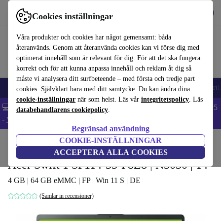
Hämta appen
Ladda ned
Cookies inställningar
Använd refurbed snabbt och enkelt
Våra produkter och cookies har något gemensamt: båda
återanvänds. Genom att återanvända cookies kan vi förse dig med
optimerat innehåll som är relevant för dig. För att det ska fungera
korrekt och för att kunna anpassa innehåll och reklam åt dig så
måste vi analysera ditt surfbeteende – med första och tredje part
🎒 Back to school
Mobiltelefoner
Bärbara datorer
Surfplattor
Smartk
cookies. Självklart bara med ditt samtycke. Du kan ändra dina
cookie-inställningar
när som helst. Läs vår
integritetspolicy
. Läs
💻 Extra 5% rabatt på alla MacBooks och laptops - Code: LAPTOP5
databehandlarens cookiepolicy
.
-
Villkor
Begränsad användning
COOKIE-INSTÄLLNINGAR
Hem
Produkter
Laptops
Acer Bärbara datorer
ACCEPTERA ALLA COOKIES
Acer Swift 1 SF114-33-P8Z8 | N5030 | 14"
4 GB | 64 GB eMMC | FP | Win 11 S | DE
(Samlar in recensioner)