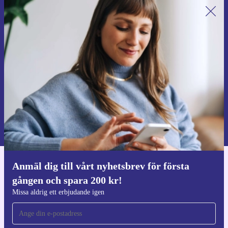
Anmäl dig till vårt nyhetsbrev för
första gången och spara 200 kr!
Missa aldrig ett erbjudande igen.
Begär kupong
Information om användningen av personuppgifter finns i vår
Integritetspolicy
.
Anmäl dig till vårt nyhetsbrev för första
Ladda ner refurbed appen
gången och spara 200 kr!
För iOS och Android
Missa aldrig ett erbjudande igen