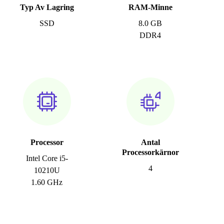
Typ Av Lagring
RAM-Minne
SSD
8.0 GB
DDR4
Processor
Antal
Processorkärnor
Intel Core i5-
4
10210U
1.60 GHz