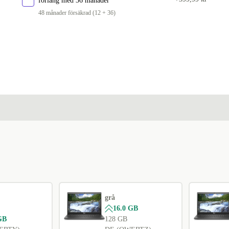
förläng med 36 månader
PT (QWERTY)
+324 kr
48 månader försäkrad (12 + 36)
SE (QWERTY)
+324 kr
SI (QWERTZ)
+324 kr
SK (QWERTZ)
+324 kr
UK (QWERTY)
+324 kr
grå
16.0 GB
GB
128 GB