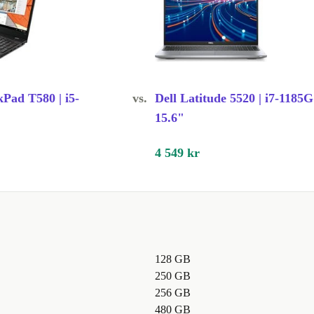
se för allt
törande
Pad T580 | i5-
vs.
Dell Latitude 5520 | i7-1185G
"
15.6"
på ett levande
elt dina
4 549 kr
ed ditt köp.
ngarna.
trollerad och
128 GB
250 GB
timalt.
256 GB
480 GB