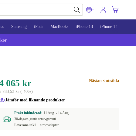
nes
Samsung
iPads
MacBooks
iPhone 13
iPhone 14
iPhon
lkor
4 065 kr
Nästan slutsålda
6 783,53 kr
(-40%)
Jämför med liknande produkter
Frakt inkluderad:
11 Aug. -
14 Aug.
30-dagars gratis retur-garanti
Leverans inkl.:
strömadapter