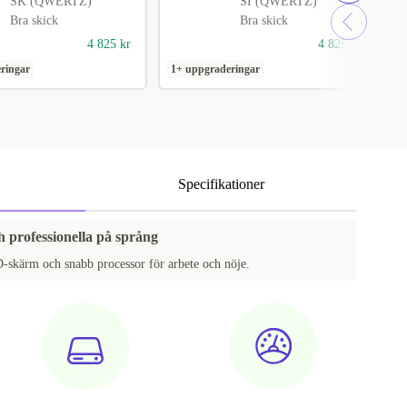
SK (QWERTZ)
SI (QWERTZ)
Bra skick
Bra skick
4 825 kr
4 825 kr
ringar
1+ uppgraderingar
1
Specifikationer
h professionella på språng
-skärm och snabb processor för arbete och nöje.