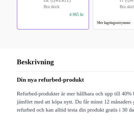
DE (QWERTZ)
IT (QW
Bra skick
Bra skic
4 065 kr
Mer lagringsutrymme
Beskrivning
Din nya refurbed-produkt
Refurbed-produkter är mer hållbara och upp till 40% b
jämfört med att köpa nytt. Du får minst 12 månaders
refurbed och kan alltid testa din produkt gratis i 30 da