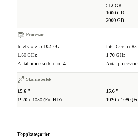
Med Dell Latitude 3510 får du en pålitlig laptop som
512 GB
1000 GB
frihet och flexibilitet – samtidigt som du gör ett mer h
2000 GB
Satsa på kvalitet, miljö och trygghet med en rekondit
dator från refurbed.
Processor
Intel Core i5-10210U
Intel Core i5-8
1.60 GHz
1.70 GHz
Antal processorkärnor: 4
Antal processork
Skärmstorlek
15.6 "
15.6 "
1920 x 1080 (FullHD)
1920 x 1080 (F
Toppkategorier