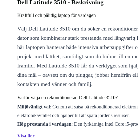
Dell Latitude 3510 - Beskrivning
Kraftfull och pålitlig laptop för vardagen
Välj Dell Latitude 3510 om du söker en rekonditione
dator som kombinerar stark prestanda med långvarig k
här laptopen hanterar både intensiva arbetsuppgifter o
projekt med lätthet, samtidigt som du bidrar till en me
framtid. Med Latitude 3510 får du verktyget som hjäl
dina mål – oavsett om du pluggar, jobbar hemifrån elle
kontakten med vänner och familj.
Varför välja en rekonditionerad Dell Latitude 3510?
Miljövänligt val
: Genom att satsa på rekonditionerad elektro
elektronikavfallet och hjälper till att spara jordens resurser.
Hög prestanda i vardagen
: Den fyrkärniga Intel Core i5-pro
snabb respons och klarar multitasking utan problem.
Visa fler