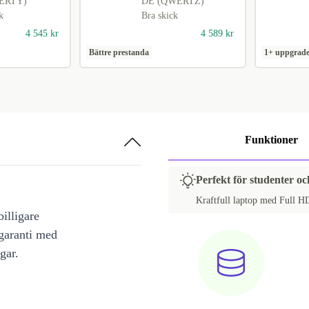
ERTY)
DE (QWERTZ)
k
Bra skick
4 545 kr
4 589 kr
Bättre prestanda
1+ uppgrade
Funktioner
Perfekt för studenter oc
Kraftfull laptop med Full HD
illigare
 garanti med
gar.