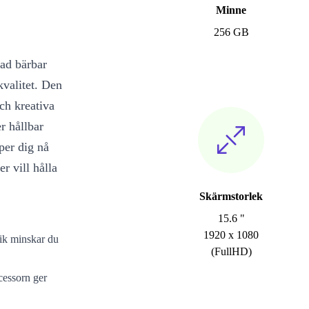
Minne
256 GB
rad bärbar
valitet. Den
ch kreativa
r hållbar
per dig nå
r vill hålla
Skärmstorlek
15.6 "
1920 x 1080
nik minskar du
(FullHD)
cessorn ger