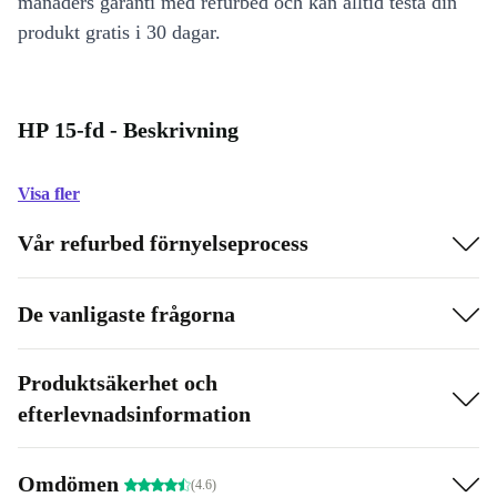
månaders garanti med refurbed och kan alltid testa din
produkt gratis i 30 dagar.
HP 15-fd - Beskrivning
Visa fler
Vår refurbed förnyelseprocess
De vanligaste frågorna
Produktsäkerhet och
efterlevnadsinformation
Omdömen
(4.6)