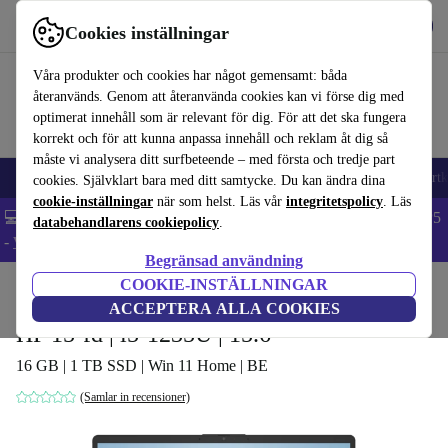
Hämta appen
Ladda ned
Cookies inställningar
Använd refurbed snabbt och enkelt
Våra produkter och cookies har något gemensamt: båda
återanvänds. Genom att återanvända cookies kan vi förse dig med
optimerat innehåll som är relevant för dig. För att det ska fungera
korrekt och för att kunna anpassa innehåll och reklam åt dig så
måste vi analysera ditt surfbeteende – med första och tredje part
🎒 Back to school
Mobiltelefoner
Bärbara datorer
Surfplattor
Smartk
cookies. Självklart bara med ditt samtycke. Du kan ändra dina
cookie-inställningar
när som helst. Läs vår
integritetspolicy
. Läs
💻 Extra 5% rabatt på alla MacBooks och laptops - Code: LAPTOP5
databehandlarens cookiepolicy
.
-
Villkor
Begränsad användning
COOKIE-INSTÄLLNINGAR
Hem
Produkter
Laptops
HP Bärbara datorer
ACCEPTERA ALLA COOKIES
HP 15-fd | i5-1235U | 15.6"
16 GB | 1 TB SSD | Win 11 Home | BE
(Samlar in recensioner)