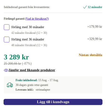
nej
Inkluderad garanti från leverantören:
12 månader
Tillgänglig i andra konfigurationer
Förlängd garanti
(Vad är försäkrat?)
Fingeravtrycksläsare
+2 346 kr
+179,99 kr
förläng med 30 månader
inkl. Travel Tangentbord
+2 346 kr
42 månader försäkrad (12 + 30)
+329,99 kr
förläng med 36 månader
inkl. Travel Tangentbord, Fingeravtrycksläsare
+1 586 kr
48 månader försäkrad (12 + 36)
3 289 kr
Nästan slutsålda
25 200,66 kr
(-87%)
Jämför med liknande produkter
Frakt inkluderad:
13 Aug. -
17 Aug.
30-dagars gratis retur-garanti
Leverans inkl.:
strömadapter
Lägg till i kundvagn