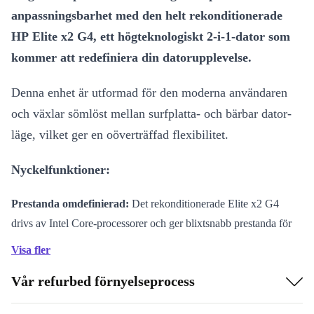
anpassningsbarhet med den helt rekonditionerade
HP Elite x2 G4, ett högteknologiskt 2-i-1-dator som
kommer att redefiniera din datorupplevelse.
Denna enhet är utformad för den moderna användaren
och växlar sömlöst mellan surfplatta- och bärbar dator-
läge, vilket ger en oöverträffad flexibilitet.
Nyckelfunktioner:
Prestanda omdefinierad:
Det rekonditionerade Elite x2 G4
drivs av Intel Core-processorer och ger blixtsnabb prestanda för
sömlöst multitasking.
Visa fler
Kristallklart Display:
På den 13-tums stora skärmen kan du se
Vår refurbed förnyelseprocess
dina filmer och mediefiler i briljant kvalitet.
Elegant Design:
Enheten är tillverkad av hållbara material och