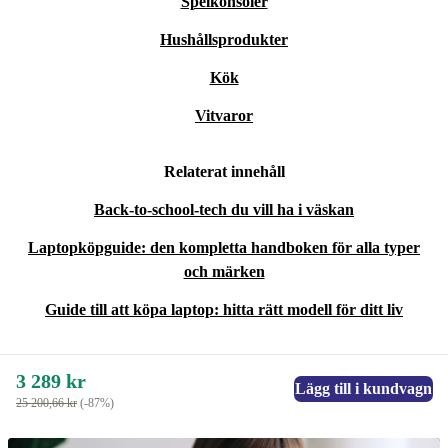
Spelkonsoler
Hushållsprodukter
Kök
Vitvaror
Relaterat innehåll
Back-to-school-tech du vill ha i väskan
Laptopköpguide: den kompletta handboken för alla typer
och märken
Guide till att köpa laptop: hitta rätt modell för ditt liv
3 289 kr
Lägg till i kundvagn
25 200,66 kr
(-87%)