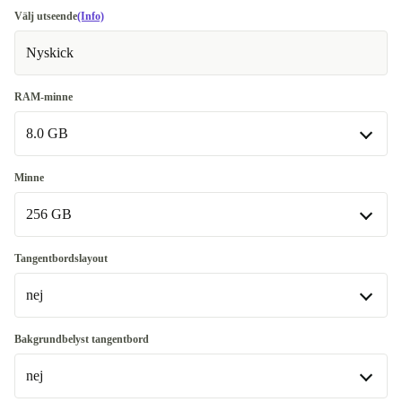
Välj utseende
(Info)
Nyskick
RAM-minne
8.0 GB
8.0 GB
Minne
Tillgänglig i andra konfigurationer
256 GB
16.0 GB
+880 kr
256 GB
Tangentbordslayout
Tillgänglig i andra konfigurationer
nej
512 GB
+1 690 kr
nej
Bakgrundbelyst tangentbord
nej
DE (QWERTZ)
+276 kr