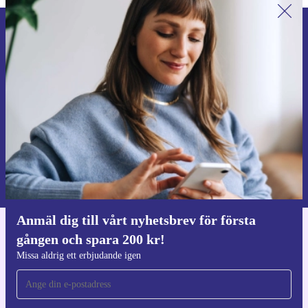
Anmäl dig till vårt nyhetsbrev för
första gången och spara 200 kr!
Missa aldrig ett erbjudande igen.
Begär kupong
Information om användningen av personuppgifter finns i vår
Integritetspolicy
.
Anmäl dig till vårt nyhetsbrev för första
gången och spara 200 kr!
Ladda ner refurbed appen
För iOS och Android
Missa aldrig ett erbjudande igen