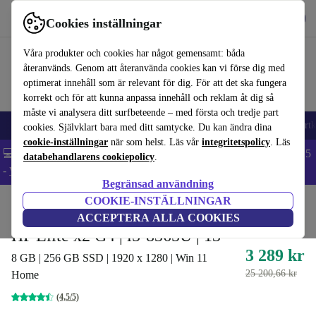
Hämta appen
Ladda ned
Cookies inställningar
Använd refurbed snabbt och enkelt
Våra produkter och cookies har något gemensamt: båda
återanvänds. Genom att återanvända cookies kan vi förse dig med
optimerat innehåll som är relevant för dig. För att det ska fungera
korrekt och för att kunna anpassa innehåll och reklam åt dig så
måste vi analysera ditt surfbeteende – med första och tredje part
🎒 Back to school
Mobiltelefoner
Bärbara datorer
Surfplattor
Smartk
cookies. Självklart bara med ditt samtycke. Du kan ändra dina
cookie-inställningar
när som helst. Läs vår
integritetspolicy
. Läs
💻 Extra 5% rabatt på alla MacBooks och laptops - Code: LAPTOP5
databehandlarens cookiepolicy
.
-
Villkor
Begränsad användning
COOKIE-INSTÄLLNINGAR
Hem
Produkter
Laptops
2-i-1-konvertibla
ACCEPTERA ALLA COOKIES
HP Elite x2 G4 | i5-8365U | 13"
3 289 kr
8 GB | 256 GB SSD | 1920 x 1280 | Win 11
25 200,66 kr
Home
(4,5/5)