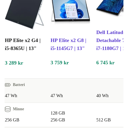
Dell Latitude
HP Elite x2 G4 |
HP Elite x2 G8 |
Detachable 73
i5-8365U | 13"
i5-1145G7 | 13"
i7-1180G7 | 1
3 759 kr
6 745 kr
3 289 kr
Batteri
47 Wh
47 Wh
40 Wh
Minne
128 GB
256 GB
256 GB
512 GB