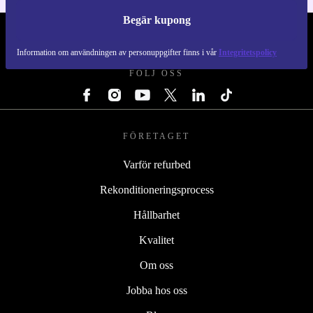
Begär kupong
REFURBED SVERIGE - RETHINK NEW.
Information om användningen av personuppgifter finns i vår
Integritetspolicy
FÖLJ OSS
FÖRETAGET
Varför refurbed
Rekonditioneringsprocess
Hållbarhet
Kvalitet
Om oss
Jobba hos oss