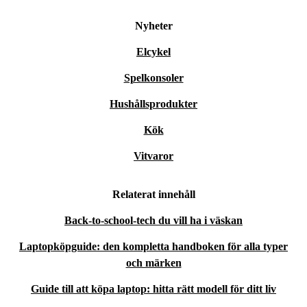
Nyheter
Tack vare snabb processor och gott om anslutningar
hanterar den krävande arbetsuppgifter, multitasking och
Elcykel
stora filer utan problem.
Spelkonsoler
Hushållsprodukter
Är denna laptop ett smart val för miljön?
Kök
Absolut! Genom att välja rekonditionerad minskar du
Vitvaror
både koldioxidavtrycket och elektronikavfallet, samtidigt
som du sparar resurser.
Relaterat innehåll
Hur trygg är min investering?
Back-to-school-tech du vill ha i väskan
Laptopköpguide: den kompletta handboken för alla typer
Du får alltid minst 12 månaders garanti och 30 dagars fri
och märken
retur – ett bekymmersfritt och säkert köp.
Guide till att köpa laptop: hitta rätt modell för ditt liv
Gör ditt digitala liv lite grönare