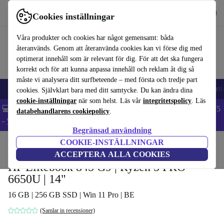
Hämta appen
Ladda ned
Cookies inställningar
Använd refurbed snabbt och enkelt
Våra produkter och cookies har något gemensamt: båda
återanvänds. Genom att återanvända cookies kan vi förse dig med
optimerat innehåll som är relevant för dig. För att det ska fungera
korrekt och för att kunna anpassa innehåll och reklam åt dig så
måste vi analysera ditt surfbeteende – med första och tredje part
🎒 Back to school
Mobiltelefoner
Bärbara datorer
Surfplattor
Smartk
cookies. Självklart bara med ditt samtycke. Du kan ändra dina
cookie-inställningar
när som helst. Läs vår
integritetspolicy
. Läs
💻 Extra 5% rabatt på alla MacBooks och laptops - Code: LAPTOP5
databehandlarens cookiepolicy
.
-
Villkor
Begränsad användning
COOKIE-INSTÄLLNINGAR
Hem
Produkter
Laptops
HP Bärbara datorer
ACCEPTERA ALLA COOKIES
HP Elitebook 845 G9 | Ryzen 5 PRO
6650U | 14"
16 GB | 256 GB SSD | Win 11 Pro | BE
(Samlar in recensioner)