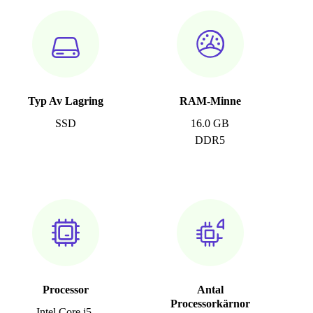
Typ Av Lagring
RAM-Minne
SSD
16.0 GB
DDR5
Processor
Antal
Processorkärnor
Intel Core i5-