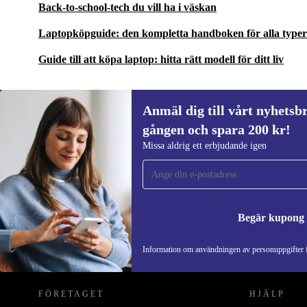
Back-to-school-tech du vill ha i väskan
Laptopköpguide: den kompletta handboken för alla type
Guide till att köpa laptop: hitta rätt modell för ditt liv
Anmäl dig till vårt nyhetsbr
gången och spara 200 kr!
Anmäl dig till vårt nyhetsbrev för först
Missa aldrig ett erbjudande igen
gången och spara 200 kr!
Missa aldrig ett erbjudande igen.
Begär kupong
REFURBED SVERIGE - RETHINK NEW.
Information om användningen av personuppgifter f
FÖRETAGET
HJÄLP