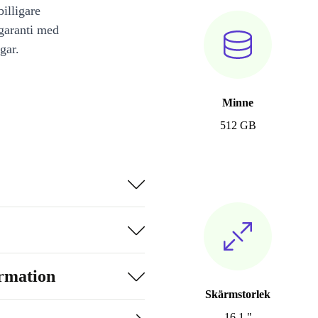
illigare
 garanti med
gar.
Minne
512 GB
ormation
Skärmstorlek
16.1 "