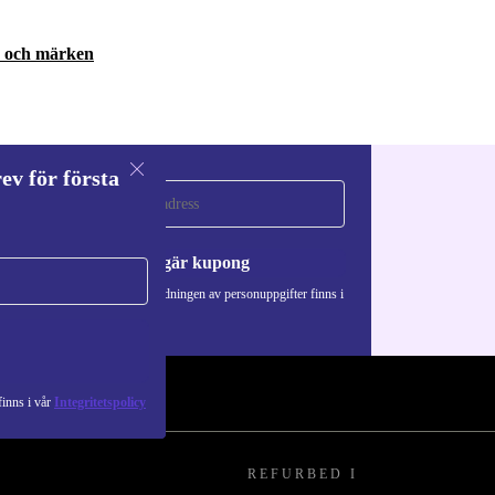
r och märken
ev för första
a
Begär kupong
Information om användningen av personuppgifter finns i
vår
Integritetspolicy
.
inns i vår
Integritetspolicy
REFURBED I