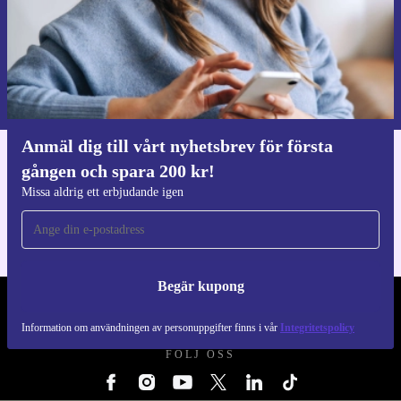
Begär kupong
Information om användningen av personuppgifter finns i vår
Integritetspolicy
.
Anmäl dig till vårt nyhetsbrev för första
gången och spara 200 kr!
Ladda ner refurbed appen
För iOS och Android
Missa aldrig ett erbjudande igen
Begär kupong
REFURBED SVERIGE - RETHINK NEW.
Information om användningen av personuppgifter finns i vår
Integritetspolicy
FÖLJ OSS