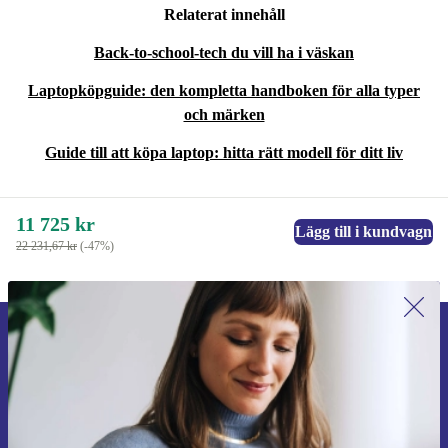
Relaterat innehåll
Back-to-school-tech du vill ha i väskan
Laptopköpguide: den kompletta handboken för alla typer
och märken
Guide till att köpa laptop: hitta rätt modell för ditt liv
11 725 kr
Lägg till i kundvagn
22 231,67 kr
(-47%)
Anmäl dig till vårt nyhetsbrev för
första gången och spara 200 kr!
Missa aldrig ett erbjudande igen.