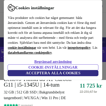
Hämta appen
Ladda ned
Cookies inställningar
Använd refurbed snabbt och enkelt
Våra produkter och cookies har något gemensamt: båda
återanvänds. Genom att återanvända cookies kan vi förse dig med
optimerat innehåll som är relevant för dig. För att det ska fungera
korrekt och för att kunna anpassa innehåll och reklam åt dig så
måste vi analysera ditt surfbeteende – med första och tredje part
🎒 Back to school
Mobiltelefoner
Bärbara datorer
Surfplattor
Smartk
cookies. Självklart bara med ditt samtycke. Du kan ändra dina
cookie-inställningar
när som helst. Läs vår
integritetspolicy
. Läs
💻 Extra 5% rabatt på alla MacBooks och laptops - Code: LAPTOP5
databehandlarens cookiepolicy
.
-
Villkor
Begränsad användning
COOKIE-INSTÄLLNINGAR
Hem
Produkter
Laptops
Lenovo Bärbara datorer
ACCEPTERA ALLA COOKIES
Lenovo ThinkPad X1 Carbon
G11 | i5-1345U | 14-tum
11 725 kr
22 231,67 kr
32 GB | 512 GB SSD | Bakgrundsbelyst
tangentbord | WUXGA | Win 11 Pro | DE
(1 recension)