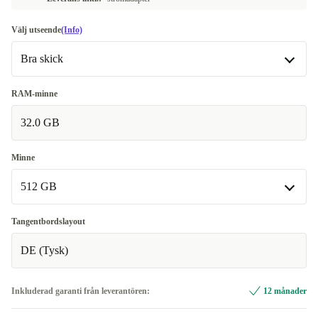
Välj utseende
(Info)
Bra skick
Bra skick
RAM-minne
32.0 GB
Mycket bra skick
+110 kr
Nyskick
+330 kr
Minne
512 GB
512 GB
Tangentbordslayout
DE (Tysk)
1000 GB
+550 kr
2000 GB
+1 100 kr
Inkluderad garanti från leverantören:
12 månader