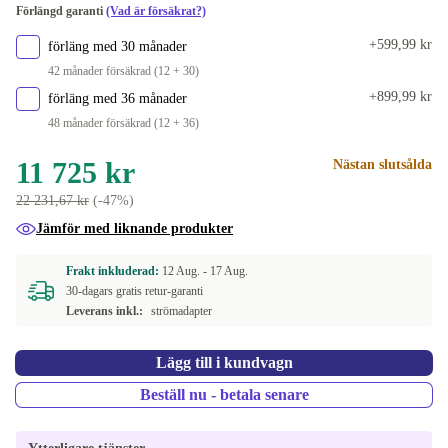
Förlängd garanti
(Vad är försäkrat?)
+599,99 kr
förläng med 30 månader
42 månader försäkrad (12 + 30)
+899,99 kr
förläng med 36 månader
48 månader försäkrad (12 + 36)
11 725 kr
Nästan slutsålda
22 231,67 kr
(-47%)
Jämför med liknande produkter
Frakt inkluderad:
12 Aug. -
17 Aug.
30-dagars gratis retur-garanti
Leverans inkl.:
strömadapter
Lägg till i kundvagn
Beställ nu - betala senare