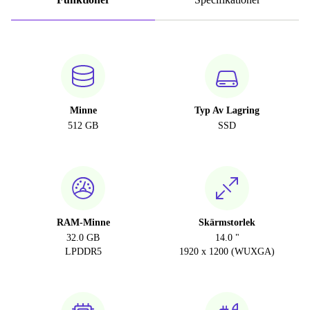
Minne
Typ Av Lagring
512 GB
SSD
RAM-Minne
Skärmstorlek
32.0 GB
14.0 "
LPDDR5
1920 x 1200 (WUXGA)