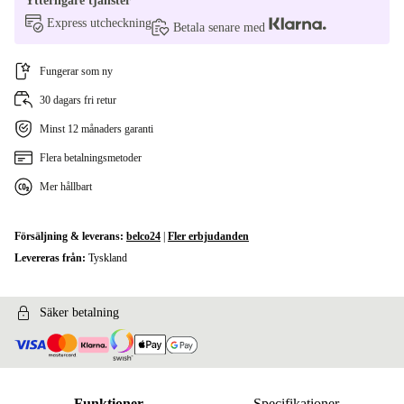
Ytterligare tjänster
Express utcheckning
Betala senare med
Fungerar som ny
30 dagars fri retur
Minst 12 månaders garanti
Flera betalningsmetoder
Mer hållbart
Försäljning & leverans:
belco24
|
Fler erbjudanden
Levereras från:
Tyskland
Säker betalning
Funktioner
Specifikationer