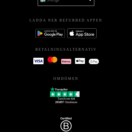
Sverige
LADDA NER REFURBED APPEN
BETALNINGSALTERNATIV
OMDÖMEN
Trustpilot
TrustScore
4.6
205897
Omdömen