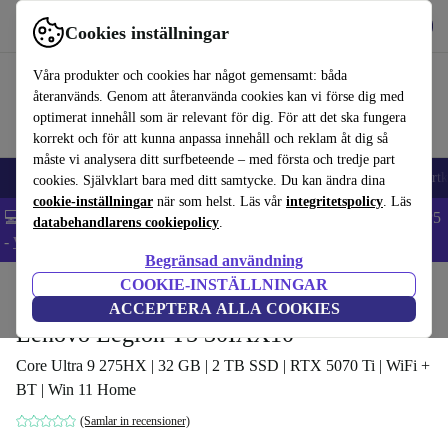
Hämta appen
Ladda ned
Cookies inställningar
Använd refurbed snabbt och enkelt
Våra produkter och cookies har något gemensamt: båda
återanvänds. Genom att återanvända cookies kan vi förse dig med
optimerat innehåll som är relevant för dig. För att det ska fungera
korrekt och för att kunna anpassa innehåll och reklam åt dig så
måste vi analysera ditt surfbeteende – med första och tredje part
🎒 Back to school
Mobiltelefoner
Bärbara datorer
Surfplattor
Smartk
cookies. Självklart bara med ditt samtycke. Du kan ändra dina
cookie-inställningar
när som helst. Läs vår
integritetspolicy
. Läs
💻 Extra 5% rabatt på alla MacBooks och laptops - Code: LAPTOP5
databehandlarens cookiepolicy
.
-
Villkor
Begränsad användning
COOKIE-INSTÄLLNINGAR
Hem
Produkter
Stationära datorer
Lenovo Stationära datorer
ACCEPTERA ALLA COOKIES
Lenovo Legion T5 30IAX10
Core Ultra 9 275HX | 32 GB | 2 TB SSD | RTX 5070 Ti | WiFi +
BT | Win 11 Home
(Samlar in recensioner)