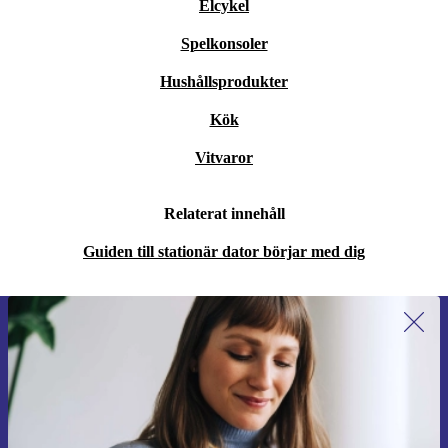
Elcykel
Spelkonsoler
Hushållsprodukter
Kök
Vitvaror
Relaterat innehåll
Guiden till stationär dator börjar med dig
Anmäl dig till vårt nyhetsbrev för
första gången och spara 200 kr!
Missa aldrig ett erbjudande igen.