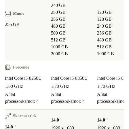
240 GB
250 GB
120 GB
Minne
256 GB
128 GB
256 GB
480 GB
240 GB
500 GB
256 GB
512 GB
480 GB
1000 GB
512 GB
2000 GB
1000 GB
Processor
Intel Core i5-8250U
Intel Core i5-8350U
Intel Core i5-83
1.60 GHz
1.70 GHz
1.70 GHz
Antal
Antal
Antal
processorkärnor: 4
processorkärnor: 4
processorkärnor: 
Skärmstorlek
14.0 "
14.0 "
14.0 "
1920 x 1080
1920 x 1080