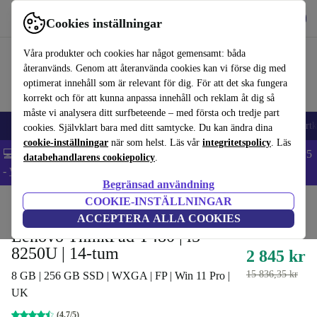
Hämta appen
Ladda ned
Cookies inställningar
Använd refurbed snabbt och enkelt
Våra produkter och cookies har något gemensamt: båda
återanvänds. Genom att återanvända cookies kan vi förse dig med
optimerat innehåll som är relevant för dig. För att det ska fungera
korrekt och för att kunna anpassa innehåll och reklam åt dig så
måste vi analysera ditt surfbeteende – med första och tredje part
🎒 Back to school
Mobiltelefoner
Bärbara datorer
Surfplattor
Smartk
cookies. Självklart bara med ditt samtycke. Du kan ändra dina
cookie-inställningar
när som helst. Läs vår
integritetspolicy
. Läs
💻 Extra 5% rabatt på alla MacBooks och laptops - Code: LAPTOP5
databehandlarens cookiepolicy
.
-
Villkor
Begränsad användning
COOKIE-INSTÄLLNINGAR
Hem
Produkter
Laptops
Lenovo Bärbara datorer
ACCEPTERA ALLA COOKIES
Lenovo ThinkPad T480 | i5-
8250U | 14-tum
2 845 kr
15 836,35 kr
8 GB | 256 GB SSD | WXGA | FP | Win 11 Pro |
UK
(4,7/5)