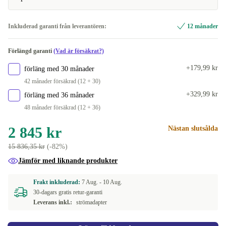
512 GB
+654 kr
BE (AZERTY)
+970 kr
Inkluderad garanti från leverantören:
12 månader
960 GB
+2 110 kr
PT (QWERTY)
+970 kr
Förlängd garanti
(Vad är försäkrat?)
1000 GB
+1 694 kr
DE (QWERTZ)
+970 kr
+179,99 kr
förläng med 30 månader
2000 GB
+3 774 kr
42 månader försäkrad (12 + 30)
CZ (QWERTZ)
+970 kr
+329,99 kr
förläng med 36 månader
4000 GB
+6 250 kr
48 månader försäkrad (12 + 36)
Tillgänglig i andra konfigurationer
DK (QWERTY)
+150 kr
2 845 kr
Nästan slutsålda
15 836,35 kr
(-82%)
SE (QWERTY)
+370 kr
Jämför med liknande produkter
ND (QWERTY)
+490 kr
Frakt inkluderad:
7 Aug. -
10 Aug.
30-dagars gratis retur-garanti
FR (AZERTY)
+544 kr
Leverans inkl.:
strömadapter
IT (QWERTY)
+544 kr