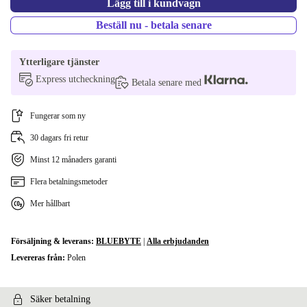
Lägg till i kundvagn
ES (QWERTY)
+544 kr
Beställ nu - betala senare
US (QWERTY)
+544 kr
Ytterligare tjänster
Express utcheckning
Betala senare med
Fungerar som ny
30 dagars fri retur
Minst 12 månaders garanti
Flera betalningsmetoder
Mer hållbart
Försäljning & leverans:
BLUEBYTE
|
Alla erbjudanden
Levereras från:
Polen
Säker betalning