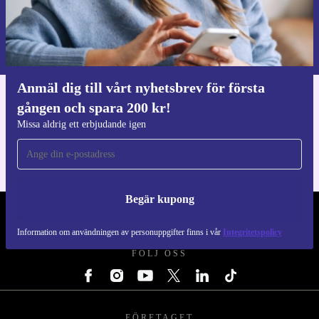
Begär kupong
Information om användningen av personuppgifter finns i vår
Integritetspolicy
.
Anmäl dig till vårt nyhetsbrev för första
gången och spara 200 kr!
Ladda ner refurbed appen
För iOS och Android
Missa aldrig ett erbjudande igen
Begär kupong
REFURBED SVERIGE - RETHINK NEW.
Information om användningen av personuppgifter finns i vår
Integritetspolicy
FÖLJ OSS
FÖRETAGET