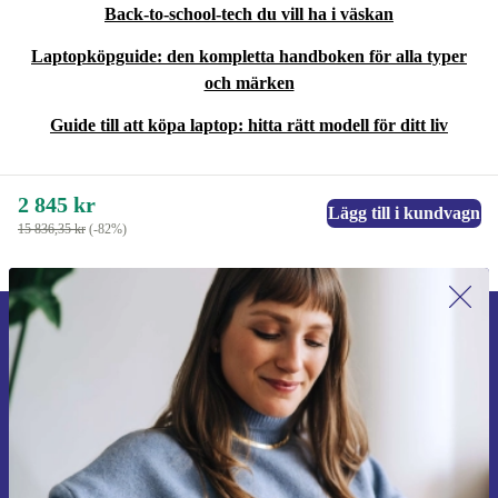
Back-to-school-tech du vill ha i väskan
Laptopköpguide: den kompletta handboken för alla typer
och märken
Guide till att köpa laptop: hitta rätt modell för ditt liv
2 845 kr
Lägg till i kundvagn
15 836,35 kr
(-82%)
Anmäl dig till vårt nyhetsbrev för
första gången och spara 200 kr!
Missa aldrig ett erbjudande igen.