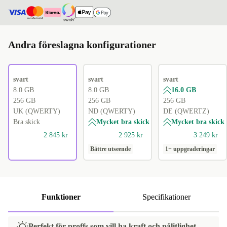
Andra föreslagna konfigurationer
svart
svart
svart
8.0 GB
8.0 GB
16.0 GB
256 GB
256 GB
256 GB
UK (QWERTY)
ND (QWERTY)
DE (QWERTZ)
Bra skick
Mycket bra skick
Mycket bra skick
2 845 kr
2 925 kr
3 249 kr
Bättre utseende
1+ uppgraderingar
Funktioner
Specifikationer
Perfekt för proffs som vill ha kraft och pålitlighet