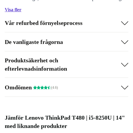
USB-portar har du nämligen även en Thunderbolt 3-port
Visa fler
– perfekt för anslutning till moderna dockningsstationer
Vår refurbed förnyelseprocess
med flera skärmar eller externa SSD-diskar, grafikkort
och andra extremt snabba enheter.
De vanligaste frågorna
Produktsäkerhet och
efterlevnadsinformation
Omdömen
(4.6)
Jämför Lenovo ThinkPad T480 | i5-8250U | 14"
med liknande produkter