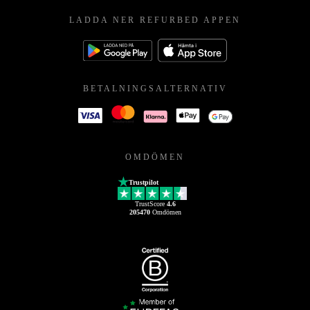
LADDA NER REFURBED APPEN
BETALNINGSALTERNATIV
OMDÖMEN
Trustpilot
TrustScore
4.6
205470
Omdömen