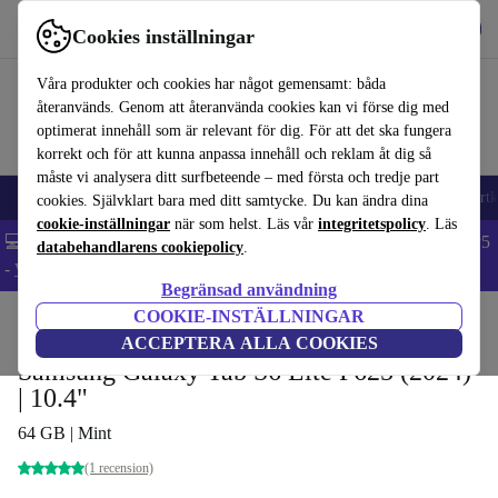
Hämta appen
Ladda ned
Cookies inställningar
Använd refurbed snabbt och enkelt
Våra produkter och cookies har något gemensamt: båda
återanvänds. Genom att återanvända cookies kan vi förse dig med
optimerat innehåll som är relevant för dig. För att det ska fungera
korrekt och för att kunna anpassa innehåll och reklam åt dig så
måste vi analysera ditt surfbeteende – med första och tredje part
🎒 Back to school
Mobiltelefoner
Bärbara datorer
Surfplattor
Smartk
cookies. Självklart bara med ditt samtycke. Du kan ändra dina
cookie-inställningar
när som helst. Läs vår
integritetspolicy
. Läs
💻 Extra 5% rabatt på alla MacBooks och laptops - Code: LAPTOP5
databehandlarens cookiepolicy
.
-
Villkor
Begränsad användning
COOKIE-INSTÄLLNINGAR
Hem
Produkter
Surfplattor
Samsung Surfplattor
ACCEPTERA ALLA COOKIES
Samsung Galaxy Tab S6 Lite P625 (2024)
| 10.4"
64 GB | Mint
(1 recension)