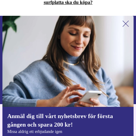
surfplatta ska du köpa?
Anmäl dig till vårt nyhetsbrev för
första gången och spara 200 kr!
Missa aldrig ett erbjudande igen.
Begär kupong
Information om användningen av personuppgifter finns i vår
Integritetspolicy
.
Anmäl dig till vårt nyhetsbrev för första
Ladda ner refurbed appen
gången och spara 200 kr!
För iOS och Android
Missa aldrig ett erbjudande igen