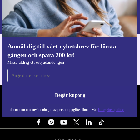
Du får alltid minst 12 månaders garanti och 30 dagars fri
Begär kupong
retur när du väljer rekonditionerad elektronik från
Information om användningen av personuppgifter finns i vår
refurbed. Laga gott – med gott samvete!
Integritetspolicy
.
Anmäl dig till vårt nyhetsbrev för första
Ladda ner refurbed appen
gången och spara 200 kr!
För iOS och Android
Missa aldrig ett erbjudande igen
Begär kupong
REFURBED SVERIGE - RETHINK NEW.
Information om användningen av personuppgifter finns i vår
Integritetspolicy
FÖLJ OSS