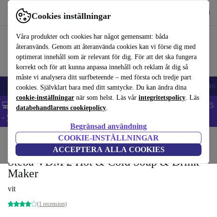
Hämta appen
Ladda ned
Cookies inställningar
Använd refurbed snabbt och enkelt
Våra produkter och cookies har något gemensamt: båda
återanvänds. Genom att återanvända cookies kan vi förse dig med
optimerat innehåll som är relevant för dig. För att det ska fungera
korrekt och för att kunna anpassa innehåll och reklam åt dig så
måste vi analysera ditt surfbeteende – med första och tredje part
🎒 Back to school
Mobiltelefoner
Bärbara datorer
Surfplattor
Smartk
cookies. Självklart bara med ditt samtycke. Du kan ändra dina
cookie-inställningar
när som helst. Läs vår
integritetspolicy
. Läs
💻 Extra 5% rabatt på alla MacBooks och laptops - Code: LAPTOP5
databehandlarens cookiepolicy
.
-
Villkor
Begränsad användning
COOKIE-INSTÄLLNINGAR
Hem
Produkter
Kök
Köksapparater
Mixers & skärredskap
ACCEPTERA ALLA COOKIES
Steba VDM 2 Hot & Cold Soup & Drink-
Maker
vit
(1 recension)