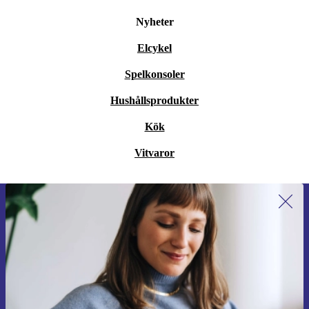
Hur mycket mat får plats?
Nyheter
Behållaren rymmer 600 ml, vilket passar perfekt för en
Elcykel
lunchsoppa, en frukostsmoothie eller två portioner
Spelkonsoler
dryck.
Hushållsprodukter
Är den enkel att rengöra?
Kök
Absolut, designen gör den smidig att diska och hantera
Vitvaror
även i mindre kök.
Passar maskinen mitt kök?
Anmäl dig till vårt nyhetsbrev för
första gången och spara 200 kr!
Med sina nätta mått får den plats även på små arbetsytor.
Missa aldrig ett erbjudande igen.
Den är lätt att flytta undan tack vare låg vikt.
Trygghet på köpet