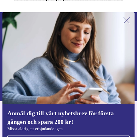
Anmäl dig till vårt nyhetsbrev för
första gången och spara 200 kr!
Missa aldrig ett erbjudande igen.
Begär kupong
Information om användningen av personuppgifter finns i vår
Integritetspolicy
.
Anmäl dig till vårt nyhetsbrev för första
Ladda ner refurbed appen
gången och spara 200 kr!
För iOS och Android
Missa aldrig ett erbjudande igen