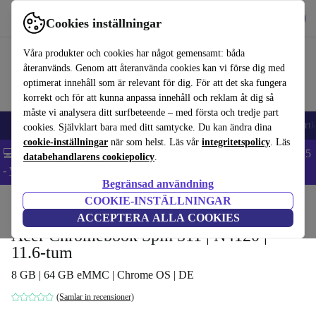
Hämta appen
Ladda ned
Cookies inställningar
Använd refurbed snabbt och enkelt
Våra produkter och cookies har något gemensamt: båda
återanvänds. Genom att återanvända cookies kan vi förse dig med
optimerat innehåll som är relevant för dig. För att det ska fungera
korrekt och för att kunna anpassa innehåll och reklam åt dig så
måste vi analysera ditt surfbeteende – med första och tredje part
🎒 Back to school
Mobiltelefoner
Bärbara datorer
Surfplattor
Smartk
cookies. Självklart bara med ditt samtycke. Du kan ändra dina
cookie-inställningar
när som helst. Läs vår
integritetspolicy
. Läs
💻 Extra 5% rabatt på alla MacBooks och laptops - Code: LAPTOP5
databehandlarens cookiepolicy
.
-
Villkor
Begränsad användning
COOKIE-INSTÄLLNINGAR
Hem
Produkter
Laptops
Acer Bärbara datorer
ACCEPTERA ALLA COOKIES
Acer Chromebook Spin 511 | N4120 |
11.6-tum
8 GB | 64 GB eMMC | Chrome OS | DE
(Samlar in recensioner)