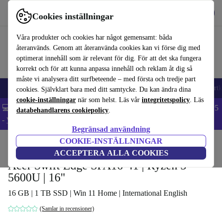
Hämta appen
Ladda ned
Cookies inställningar
Använd refurbed snabbt och enkelt
Våra produkter och cookies har något gemensamt: båda
återanvänds. Genom att återanvända cookies kan vi förse dig med
optimerat innehåll som är relevant för dig. För att det ska fungera
korrekt och för att kunna anpassa innehåll och reklam åt dig så
måste vi analysera ditt surfbeteende – med första och tredje part
🎒 Back to school
Mobiltelefoner
Bärbara datorer
Surfplattor
Smartk
cookies. Självklart bara med ditt samtycke. Du kan ändra dina
cookie-inställningar
när som helst. Läs vår
integritetspolicy
. Läs
💻 Extra 5% rabatt på alla MacBooks och laptops - Code: LAPTOP5
databehandlarens cookiepolicy
.
-
Villkor
Begränsad användning
COOKIE-INSTÄLLNINGAR
Hem
Produkter
Laptops
Acer Bärbara datorer
ACCEPTERA ALLA COOKIES
Acer Swift Edge SFA16-41 | Ryzen 5
5600U | 16"
16 GB | 1 TB SSD | Win 11 Home | International English
(Samlar in recensioner)