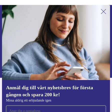
Anmäl dig till vårt nyhetsbrev för
första gången och spara 200 kr!
Missa aldrig ett erbjudande igen.
Begär kupong
Information om användningen av personuppgifter finns i vår
Integritetspolicy
.
Anmäl dig till vårt nyhetsbrev för första
Ladda ner refurbed appen
gången och spara 200 kr!
För iOS och Android
Missa aldrig ett erbjudande igen