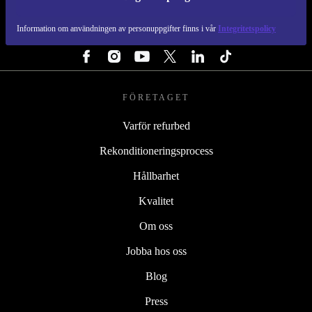
REFURBED SVERIGE - RETHINK NEW.
Information om användningen av personuppgifter finns i vår
Integritetspolicy
FÖLJ OSS
FÖRETAGET
Varför refurbed
Rekonditioneringsprocess
Hållbarhet
Kvalitet
Om oss
Jobba hos oss
Blog
Press