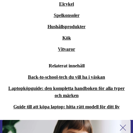
Elcykel
Spelkonsoler
Hushållsprodukter
Kök
Vitvaror
Relaterat innehåll
Back-to-school-tech du vill ha i väskan
Laptopköpguide: den kompletta handboken för alla typer
och märken
Guide till att köpa laptop: hitta rätt modell för ditt liv
Anmäl dig till vårt nyhetsbrev för