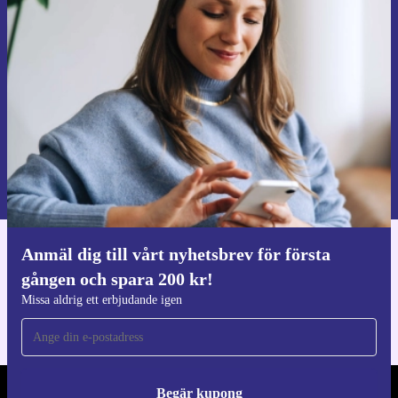
första gången och spara 200 kr!
Missa aldrig ett erbjudande igen.
Begär kupong
Information om användningen av personuppgifter finns i vår
Integritetspolicy
.
Anmäl dig till vårt nyhetsbrev för första
Ladda ner refurbed appen
gången och spara 200 kr!
För iOS och Android
Missa aldrig ett erbjudande igen
Begär kupong