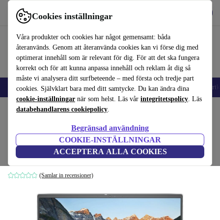
Hämta appen
Ladda ned
Cookies inställningar
Använd refurbed snabbt och enkelt
Våra produkter och cookies har något gemensamt: båda
återanvänds. Genom att återanvända cookies kan vi förse dig med
optimerat innehåll som är relevant för dig. För att det ska fungera
korrekt och för att kunna anpassa innehåll och reklam åt dig så
måste vi analysera ditt surfbeteende – med första och tredje part
🎒 Back to school
Mobiltelefoner
Bärbara datorer
Surfplattor
Smartk
cookies. Självklart bara med ditt samtycke. Du kan ändra dina
cookie-inställningar
när som helst. Läs vår
integritetspolicy
. Läs
Hem
databehandlarens cookiepolicy
Produkter
Laptops
Dell bärbara datorer
.
Begränsad användning
Dell Inspiron 13 5310 | i5-11300H | 13.3-
COOKIE-INSTÄLLNINGAR
tum
ACCEPTERA ALLA COOKIES
8 GB | 256 GB SSD | FHD | Win 11 Pro | DE
(Samlar in recensioner)