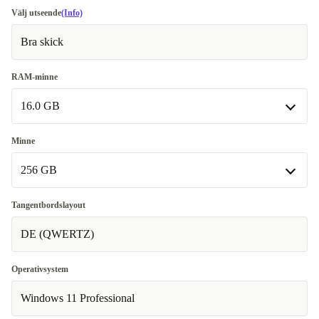
Välj utseende
(Info)
Bra skick
RAM-minne
16.0 GB
16.0 GB
Minne
Tillgänglig i andra konfigurationer
256 GB
32.0 GB
+4 990 kr
256 GB
Tangentbordslayout
Tillgänglig i andra konfigurationer
DE (QWERTZ)
512 GB
+4 990 kr
Operativsystem
Windows 11 Professional