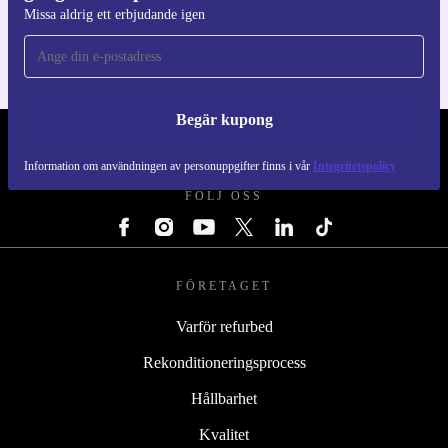
För iOS och Android
Missa aldrig ett erbjudande igen
Begär kupong
REFURBED SVERIGE - RETHINK NEW.
Information om användningen av personuppgifter finns i vår
Integritetspolicy
FÖLJ OSS
FÖRETAGET
Varför refurbed
Rekonditioneringsprocess
Hållbarhet
Kvalitet