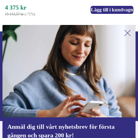
4 375 kr
Lägg till i kundvagn
15 113,57 kr
(-71%)
Anmäl dig till vårt nyhetsbrev för
första gången och spara 200 kr!
Missa aldrig ett erbjudande igen.
Begär kupong
Information om användningen av personuppgifter finns i vår
Integritetspolicy
.
Anmäl dig till vårt nyhetsbrev för första
gången och spara 200 kr!
Ladda ner refurbed appen