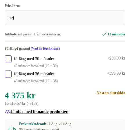
Pekskärm
nej
Inkluderad garanti från leverantören:
12 månader
Förlängd garanti
(Vad är försäkrat?)
+239,99 kr
förläng med 30 månader
42 månader försäkrad (12 + 30)
+399,99 kr
förläng med 36 månader
48 månader försäkrad (12 + 36)
4 375 kr
Nästan slutsålda
15 113,57 kr
(-71%)
Jämför med liknande produkter
Frakt inkluderad:
11 Aug. -
14 Aug.
30-dagars gratis retur-garanti