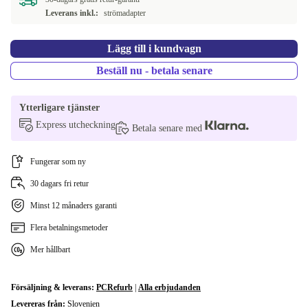
Leverans inkl.:
strömadapter
Lägg till i kundvagn
Beställ nu - betala senare
Ytterligare tjänster
Express utcheckning
Betala senare med
Fungerar som ny
30 dagars fri retur
Minst 12 månaders garanti
Flera betalningsmetoder
Mer hållbart
Försäljning & leverans:
PCRefurb
|
Alla erbjudanden
Levereras från:
Slovenien