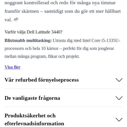
noggrant kontrollerad och redo för många nya timmar
framför skärmen – samtidigt som du gör ett mer hållbart
val. 🌱
Varför välja Dell Latitude 3440?
Blixtsnabb multitasking:
Utrusta dig med Intel Core i5-1335U-
processorn och hela 10 kärnor – perfekt för dig som jonglerar
mellan många program, flikar och projekt.
Tydlig och skonsam skärm:
14” Full HD-skärm med 1920 x
Visa fler
1080-upplösning och 60 Hz uppdateringsfrekvens ger klara bilder
Vår refurbed förnyelseprocess
och bekväm läsning, även under långa arbetsdagar.
Skarp videokommunikation:
En inbyggd webbkamera gör
varje videosamtal tydligt och enkelt. Dela vardagsögonblicken
De vanligaste frågorna
eller anslut till kollegor – lika enkelt hemma som på språng.
Rikligt med anslutningar:
Anslut allt du behöver – tack vare
Produktsäkerhet och
USB-C, flera USB-A-portar, HDMI och LAN slipper du
efterlevnadsinformation