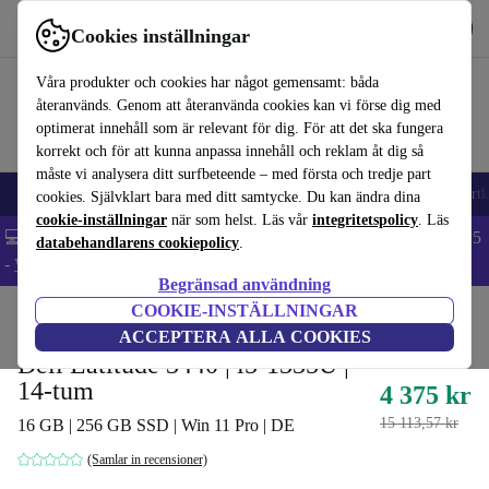
Hämta appen
Ladda ned
Cookies inställningar
Använd refurbed snabbt och enkelt
Våra produkter och cookies har något gemensamt: båda
återanvänds. Genom att återanvända cookies kan vi förse dig med
optimerat innehåll som är relevant för dig. För att det ska fungera
korrekt och för att kunna anpassa innehåll och reklam åt dig så
måste vi analysera ditt surfbeteende – med första och tredje part
🎒 Back to school
Mobiltelefoner
Bärbara datorer
Surfplattor
Smartk
cookies. Självklart bara med ditt samtycke. Du kan ändra dina
cookie-inställningar
när som helst. Läs vår
integritetspolicy
. Läs
💻 Extra 5% rabatt på alla MacBooks och laptops - Code: LAPTOP5
databehandlarens cookiepolicy
.
-
Villkor
Begränsad användning
COOKIE-INSTÄLLNINGAR
Hem
Produkter
Laptops
Dell bärbara datorer
ACCEPTERA ALLA COOKIES
Dell Latitude 3440 | i5-1335U |
14-tum
4 375 kr
15 113,57 kr
16 GB | 256 GB SSD | Win 11 Pro | DE
(Samlar in recensioner)