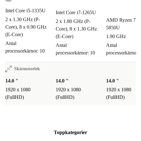
Köp din rekonditionerade Dell Latitude 3440 med lugn i
sinnet: du får
minst 12 månaders garanti
och
30
Intel Core i5-1335U
Intel Core i7-1265U
dagars fri retur
2 x 1.30 GHz (P-
. Du kan prova hemma och känna efter i
AMD Ryzen 7 
2 x 1.80 GHz (P-
Core), 8 x 0.90 GHz
5850U
lugn och ro – vi finns här om du skulle ändra dig.
Core), 8 x 1.30 GHz
(E-Core)
(E-Core)
1.90 GHz
Antal
Välj en bärbar dator som tar ansvar, presterar och
Antal
Antal
processorkärnor: 10
processorkärnor: 10
processorkärnor: 
förenklar vardagen. Med Latitude 3440 från Dell får du
mer – för dig och för planeten.
Skärmstorlek
14.0 "
14.0 "
14.0 "
1920 x 1080
1920 x 1080
1920 x 1080
(FullHD)
(FullHD)
(FullHD)
Toppkategorier