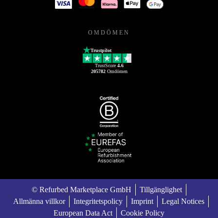
OMDÖMEN
Trustpilot
TrustScore
4.6
205782
Omdömen
© Refurbed Marketplace GmbH
Tillgänglighet
Allmänna villkor
Integritetspolicy
Imprint
Legal Notices
European Data Act
Cookie Policy