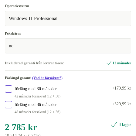
IT (QWERTY)
+1 064 kr
Operativsystem
Windows 11 Professional
US (QWERTY)
+1 064 kr
Tillgänglig i andra konfigurationer
Pekskärm
DK (QWERTY)
+1 380 kr
nej
ND (QWERTY)
+1 380 kr
Inkluderad garanti från leverantören:
12 månader
SE (QWERTY)
+1 380 kr
Förlängd garanti
(Vad är försäkrat?)
UK (QWERTY)
+1 380 kr
+179,99 kr
förläng med 30 månader
42 månader försäkrad (12 + 30)
+329,99 kr
förläng med 36 månader
48 månader försäkrad (12 + 36)
2 785 kr
I lager
10 514,74 kr
(-74%)