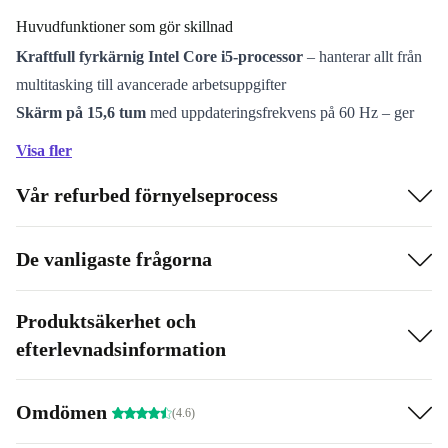
Huvudfunktioner som gör skillnad
Kraftfull fyrkärnig Intel Core i5-processor
– hanterar allt från
multitasking till avancerade arbetsuppgifter
Skärm på 15,6 tum
med uppdateringsfrekvens på 60 Hz – ger
utrymme och skärpa för både arbete och underhållning
Visa fler
Snabbt DDR4 RAM
– effektiviserar din dag och håller tempot
Vår refurbed förnyelseprocess
uppe
Flexibla anslutningsmöjligheter
– USB-C, flera USB-A-portar,
HDMI, VGA och kortläsare gör det enkelt att koppla in det du
De vanligaste frågorna
behöver
Inbyggd webb­kamera
– perfekt för videomöten, distansstudier
Produktsäkerhet och
och att hålla kontakten med nära och kära
efterlevnadsinformation
Stöd för WiFi 802.11a/b/g/n/ac och Bluetooth 5.1
– ger dig
snabb och stabil uppkoppling, oavsett var du arbetar
Omdömen
(4.6)
Låg vikt och smidig design
– lätt att ta med i väskan, till jobbet