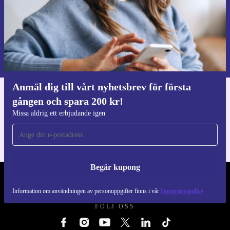
Begär kupong
Information om användningen av personuppgifter finns i vår
Integritetspolicy
.
Anmäl dig till vårt nyhetsbrev för första
gången och spara 200 kr!
Ladda ner refurbed appen
För iOS och Android
Missa aldrig ett erbjudande igen
Begär kupong
REFURBED SVERIGE - RETHINK NEW.
Information om användningen av personuppgifter finns i vår
Integritetspolicy
FÖLJ OSS