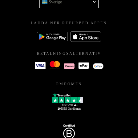
Sverige
LADDA NER REFURBED APPEN
BETALNINGSALTERNATIV
OMDÖMEN
Trustpilot
TrustScore
4.6
205555
Omdömen