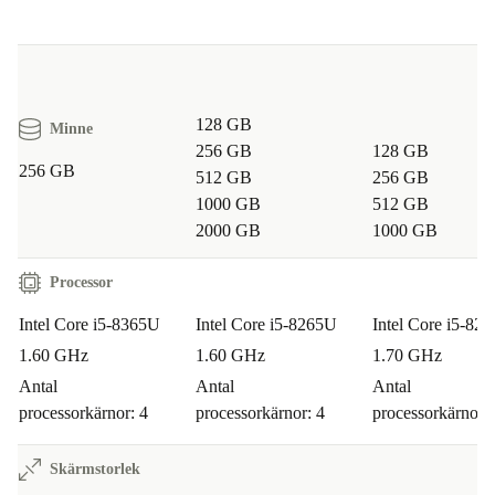
kompromissa med funktion eller miljö.
Vanliga frågor om Latitude 15 3500
Hur passar Latitude 15 3500 för studier eller
128 GB
Minne
distansarbete?
256 GB
128 GB
256 GB
512 GB
256 GB
Den här laptopen har kraften och flexibiliteten för både
1000 GB
512 GB
anteckningar, uppsatser, digitala möten och multitasking
2000 GB
1000 GB
– allt i ett smidigt format.
Processor
Kan jag koppla in flera tillbehör?
Intel Core i5-8365U
Intel Core i5-8265U
Intel Core i5-82
1.60 GHz
1.60 GHz
1.70 GHz
Ja, med flera USB-portar, HDMI, VGA och kortläsare
Antal
Antal
Antal
ansluter du lätt extra skärmar, tangentbord, möss och
processorkärnor: 4
processorkärnor: 4
processorkärnor: 
andra tillbehör.
Skärmstorlek
Hur trygg är garantin?