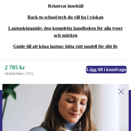
Relaterat innehåll
Back-to-school-tech du vill ha i väskan
Laptopköpguide: den kompletta handboken för alla typer
och märken
Guide till att köpa laptop: hitta rätt modell för ditt liv
2 785 kr
Lägg till i kundvagn
10 514,74 kr
(-74%)
Anmäl dig till vårt nyhetsbrev för
första gången och spara 200 kr!
Missa aldrig ett erbjudande igen.