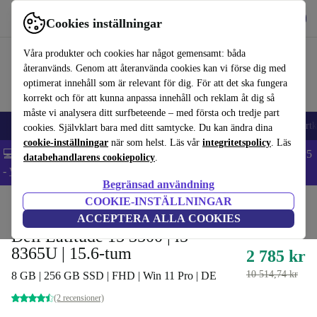
Hämta appen
Ladda ned
Cookies inställningar
Använd refurbed snabbt och enkelt
Våra produkter och cookies har något gemensamt: båda
återanvänds. Genom att återanvända cookies kan vi förse dig med
optimerat innehåll som är relevant för dig. För att det ska fungera
korrekt och för att kunna anpassa innehåll och reklam åt dig så
måste vi analysera ditt surfbeteende – med första och tredje part
🎒 Back to school
Mobiltelefoner
Bärbara datorer
Surfplattor
Smartk
cookies. Självklart bara med ditt samtycke. Du kan ändra dina
cookie-inställningar
när som helst. Läs vår
integritetspolicy
. Läs
💻 Extra 5% rabatt på alla MacBooks och laptops - Code: LAPTOP5
databehandlarens cookiepolicy
.
-
Villkor
Begränsad användning
COOKIE-INSTÄLLNINGAR
Hem
Produkter
Laptops
Dell bärbara datorer
ACCEPTERA ALLA COOKIES
Dell Latitude 15 3500 | i5-
8365U | 15.6-tum
2 785 kr
10 514,74 kr
8 GB | 256 GB SSD | FHD | Win 11 Pro | DE
(2 recensioner)