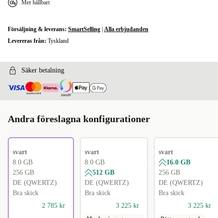
Mer hållbart
Försäljning & leverans:
SmartSelling
|
Alla erbjudanden
Levereras från:
Tyskland
Säker betalning
Andra föreslagna konfigurationer
svart
svart
svart
8.0 GB
8.0 GB
16.0 GB
256 GB
512 GB
256 GB
DE (QWERTZ)
DE (QWERTZ)
DE (QWERTZ)
Bra skick
Bra skick
Bra skick
2 785 kr
3 225 kr
3 225 kr