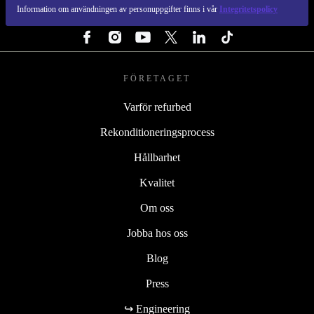
Information om användningen av personuppgifter finns i vår
Integritetspolicy
FÖLJ OSS
FÖRETAGET
Varför refurbed
Rekonditioneringsprocess
Hållbarhet
Kvalitet
Om oss
Jobba hos oss
Blog
Press
↪ Engineering