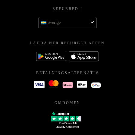
REFURBED I
Sverige
LADDA NER REFURBED APPEN
BETALNINGSALTERNATIV
OMDÖMEN
Trustpilot
TrustScore
4.6
205982
Omdömen