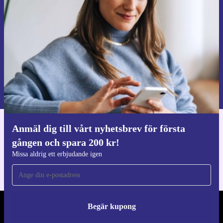
Missa aldrig ett erbjudande igen.
Begär kupong
Information om användningen av personuppgifter finns i vår
Integritetspolicy
.
Anmäl dig till vårt nyhetsbrev för första
Ladda ner refurbed appen
gången och spara 200 kr!
För iOS och Android
Missa aldrig ett erbjudande igen
Begär kupong
REFURBED SVERIGE - RETHINK NEW.