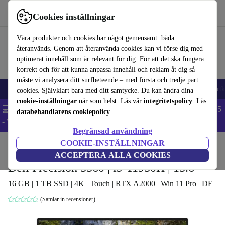
Hämta appen
Ladda ned
Cookies inställningar
Använd refurbed snabbt och enkelt
Våra produkter och cookies har något gemensamt: båda
återanvänds. Genom att återanvända cookies kan vi förse dig med
optimerat innehåll som är relevant för dig. För att det ska fungera
korrekt och för att kunna anpassa innehåll och reklam åt dig så
måste vi analysera ditt surfbeteende – med första och tredje part
🎒 Back to school
Mobiltelefoner
Bärbara datorer
Surfplattor
Smartk
cookies. Självklart bara med ditt samtycke. Du kan ändra dina
cookie-inställningar
när som helst. Läs vår
integritetspolicy
. Läs
💻 Extra 5% rabatt på alla MacBooks och laptops - Code: LAPTOP5
databehandlarens cookiepolicy
.
-
Villkor
Begränsad användning
COOKIE-INSTÄLLNINGAR
Hem
Produkter
Laptops
Dell bärbara datorer
ACCEPTERA ALLA COOKIES
Dell Precision 5560 | i9-11950H | 15.6"
16 GB | 1 TB SSD | 4K | Touch | RTX A2000 | Win 11 Pro | DE
(Samlar in recensioner)