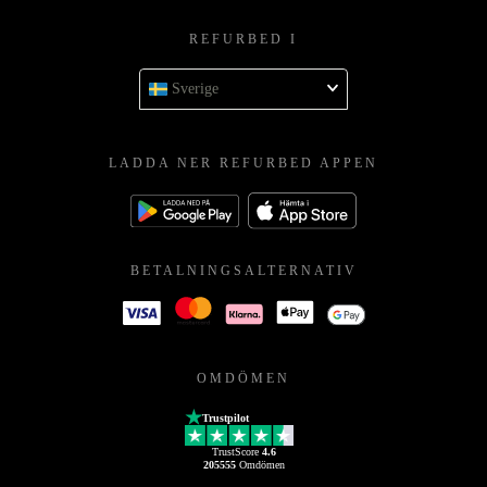
REFURBED I
Sverige
LADDA NER REFURBED APPEN
BETALNINGSALTERNATIV
OMDÖMEN
Trustpilot
TrustScore
4.6
205555
Omdömen