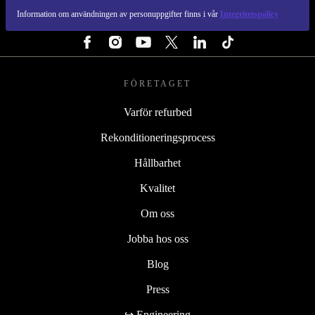
Information om användningen av personuppgifter finns i vår
Integritetspolicy
FÖLJ OSS
FÖRETAGET
Varför refurbed
Rekonditioneringsprocess
Hållbarhet
Kvalitet
Om oss
Jobba hos oss
Blog
Press
↪ Engineering