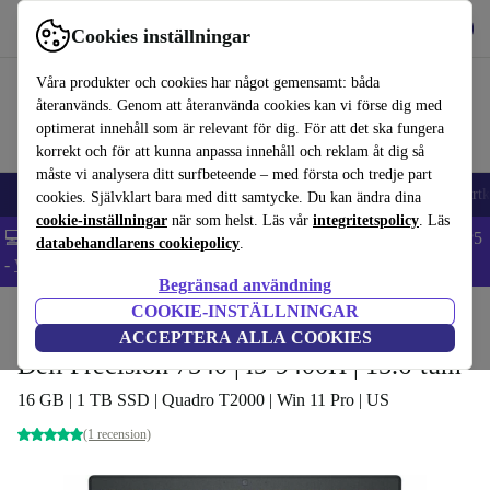
Hämta appen
Ladda ned
Cookies inställningar
Använd refurbed snabbt och enkelt
Våra produkter och cookies har något gemensamt: båda
återanvänds. Genom att återanvända cookies kan vi förse dig med
optimerat innehåll som är relevant för dig. För att det ska fungera
korrekt och för att kunna anpassa innehåll och reklam åt dig så
måste vi analysera ditt surfbeteende – med första och tredje part
🎒 Back to school
Mobiltelefoner
Bärbara datorer
Surfplattor
Smartk
cookies. Självklart bara med ditt samtycke. Du kan ändra dina
cookie-inställningar
när som helst. Läs vår
integritetspolicy
. Läs
💻 Extra 5% rabatt på alla MacBooks och laptops - Code: LAPTOP5
databehandlarens cookiepolicy
.
-
Villkor
Begränsad användning
COOKIE-INSTÄLLNINGAR
Hem
Produkter
Laptops
Dell bärbara datorer
ACCEPTERA ALLA COOKIES
Dell Precision 7540 | i5-9400H | 15.6-tum
16 GB | 1 TB SSD | Quadro T2000 | Win 11 Pro | US
(1 recension)