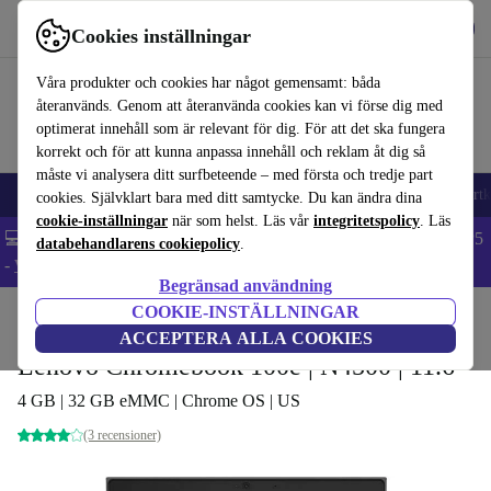
Hämta appen
Ladda ned
Cookies inställningar
Använd refurbed snabbt och enkelt
Våra produkter och cookies har något gemensamt: båda
återanvänds. Genom att återanvända cookies kan vi förse dig med
optimerat innehåll som är relevant för dig. För att det ska fungera
korrekt och för att kunna anpassa innehåll och reklam åt dig så
måste vi analysera ditt surfbeteende – med första och tredje part
🎒 Back to school
Mobiltelefoner
Bärbara datorer
Surfplattor
Smartk
cookies. Självklart bara med ditt samtycke. Du kan ändra dina
cookie-inställningar
när som helst. Läs vår
integritetspolicy
. Läs
💻 Extra 5% rabatt på alla MacBooks och laptops - Code: LAPTOP5
databehandlarens cookiepolicy
.
-
Villkor
Begränsad användning
COOKIE-INSTÄLLNINGAR
Hem
Produkter
Laptops
Lenovo Bärbara datorer
ACCEPTERA ALLA COOKIES
Lenovo Chromebook 100e | N4500 | 11.6"
4 GB | 32 GB eMMC | Chrome OS | US
(3 recensioner)