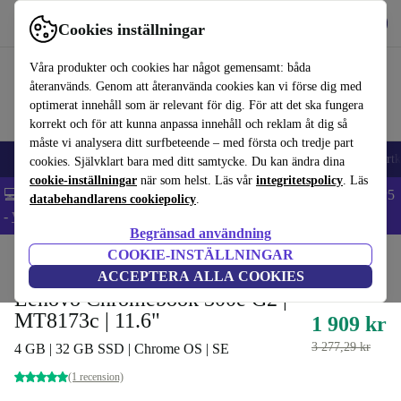
Hämta appen
Ladda ned
Cookies inställningar
Använd refurbed snabbt och enkelt
Våra produkter och cookies har något gemensamt: båda
återanvänds. Genom att återanvända cookies kan vi förse dig med
optimerat innehåll som är relevant för dig. För att det ska fungera
korrekt och för att kunna anpassa innehåll och reklam åt dig så
måste vi analysera ditt surfbeteende – med första och tredje part
🎒 Back to school
Mobiltelefoner
Bärbara datorer
Surfplattor
Smartk
cookies. Självklart bara med ditt samtycke. Du kan ändra dina
cookie-inställningar
när som helst. Läs vår
integritetspolicy
. Läs
💻 Extra 5% rabatt på alla MacBooks och laptops - Code: LAPTOP5
databehandlarens cookiepolicy
.
-
Villkor
Begränsad användning
COOKIE-INSTÄLLNINGAR
Hem
Produkter
Laptops
Lenovo Bärbara datorer
ACCEPTERA ALLA COOKIES
Lenovo Chromebook 300e G2 |
MT8173c | 11.6"
1 909 kr
3 277,29 kr
4 GB | 32 GB SSD | Chrome OS | SE
(1 recension)