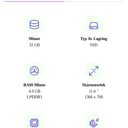
Minne
Typ Av Lagring
32 GB
SSD
RAM-Minne
Skärmstorlek
4.0 GB
11.6 "
LPDDR3
1366 x 768