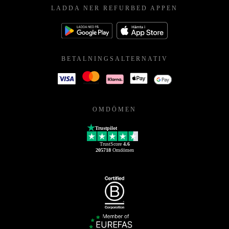
LADDA NER REFURBED APPEN
BETALNINGSALTERNATIV
OMDÖMEN
Trustpilot
TrustScore
4.6
205718
Omdömen