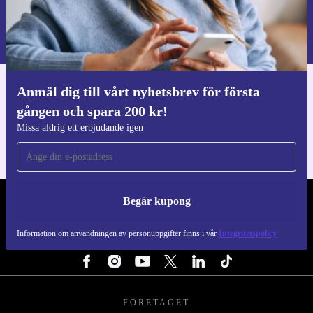
Begär kupong
Information om användningen av personuppgifter finns i vår
Integritetspolicy
.
Anmäl dig till vårt nyhetsbrev för första
Ladda ner refurbed appen
gången och spara 200 kr!
För iOS och Android
Missa aldrig ett erbjudande igen
Begär kupong
REFURBED SVERIGE - RETHINK NEW.
Information om användningen av personuppgifter finns i vår
Integritetspolicy
FÖLJ OSS
FÖRETAGET