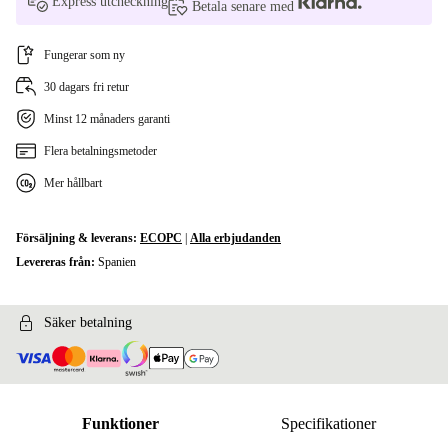
Express utcheckning
Betala senare med
Fungerar som ny
30 dagars fri retur
Minst 12 månaders garanti
Flera betalningsmetoder
Mer hållbart
Försäljning & leverans:
ECOPC
|
Alla erbjudanden
Levereras från:
Spanien
Säker betalning
Funktioner
Specifikationer