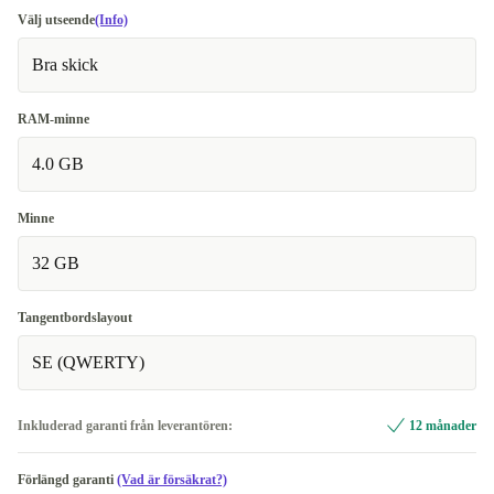
Välj utseende
(Info)
Bra skick
RAM-minne
4.0 GB
Minne
32 GB
Tangentbordslayout
SE (QWERTY)
Inkluderad garanti från leverantören:
12 månader
Förlängd garanti
(Vad är försäkrat?)