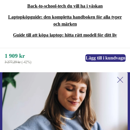
Back-to-school-tech du vill ha i väskan
Laptopköpguide: den kompletta handboken för alla typer
och märken
Guide till att köpa laptop: hitta rätt modell för ditt liv
1 909 kr
Lägg till i kundvagn
3 277,29 kr
(-42%)
Anmäl dig till vårt nyhetsbrev för
första gången och spara 200 kr!
Missa aldrig ett erbjudande igen.