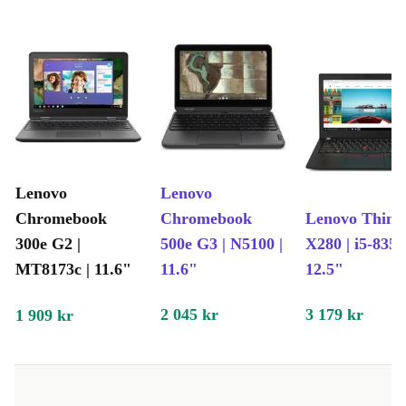
Lenovo
Lenovo
Chromebook
Chromebook
Lenovo Thin
300e G2 |
500e G3 | N5100 |
X280 | i5-8350
MT8173c | 11.6"
11.6"
12.5"
2 045 kr
3 179 kr
1 909 kr