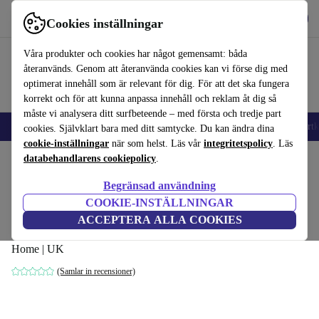
Hämta appen
Ladda ned
Cookies inställningar
Använd refurbed snabbt och enkelt
Våra produkter och cookies har något gemensamt: båda
återanvänds. Genom att återanvända cookies kan vi förse dig med
optimerat innehåll som är relevant för dig. För att det ska fungera
korrekt och för att kunna anpassa innehåll och reklam åt dig så
måste vi analysera ditt surfbeteende – med första och tredje part
🎒 Back to school
Mobiltelefoner
Bärbara datorer
Surfplattor
Smartk
cookies. Självklart bara med ditt samtycke. Du kan ändra dina
cookie-inställningar
när som helst. Läs vår
integritetspolicy
. Läs
Hem
databehandlarens cookiepolicy
Produkter
Laptops
Lenovo Bärbara datorer
.
Begränsad användning
Lenovo IdeaPad 5G | Snapdragon 8cx |
COOKIE-INSTÄLLNINGAR
14"
ACCEPTERA ALLA COOKIES
8 GB | 512 GB SSD | Bakgrundsbelyst tangentbord | Win 11
Home | UK
(Samlar in recensioner)