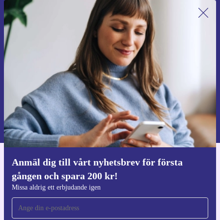
Anmäl dig till vårt nyhetsbrev för
första gången och spara 200 kr!
Missa aldrig ett erbjudande igen.
Begär kupong
Information om användningen av personuppgifter finns i vår
Integritetspolicy
.
Anmäl dig till vårt nyhetsbrev för första
Ladda ner refurbed appen
gången och spara 200 kr!
För iOS och Android
Missa aldrig ett erbjudande igen