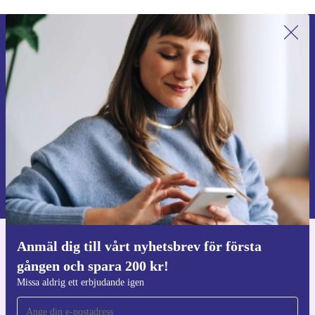
Anmäl dig till vårt nyhetsbrev för
första gången och spara 200 kr!
Missa aldrig ett erbjudande igen.
Begär kupong
Information om användningen av personuppgifter finns i vår
Integritetspolicy
.
Anmäl dig till vårt nyhetsbrev för första
Ladda ner refurbed appen
gången och spara 200 kr!
För iOS och Android
Missa aldrig ett erbjudande igen