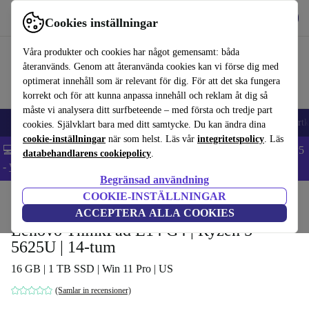
Hämta appen
Ladda ned
Cookies inställningar
Använd refurbed snabbt och enkelt
Våra produkter och cookies har något gemensamt: båda
återanvänds. Genom att återanvända cookies kan vi förse dig med
optimerat innehåll som är relevant för dig. För att det ska fungera
korrekt och för att kunna anpassa innehåll och reklam åt dig så
måste vi analysera ditt surfbeteende – med första och tredje part
🎒 Back to school
Mobiltelefoner
Bärbara datorer
Surfplattor
Smartk
cookies. Självklart bara med ditt samtycke. Du kan ändra dina
cookie-inställningar
när som helst. Läs vår
integritetspolicy
. Läs
💻 Extra 5% rabatt på alla MacBooks och laptops - Code: LAPTOP5
databehandlarens cookiepolicy
.
-
Villkor
Begränsad användning
COOKIE-INSTÄLLNINGAR
Hem
Produkter
Laptops
Lenovo Bärbara datorer
ACCEPTERA ALLA COOKIES
Lenovo ThinkPad E14 G4 | Ryzen 5
5625U | 14-tum
16 GB | 1 TB SSD | Win 11 Pro | US
(Samlar in recensioner)