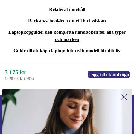
Relaterat innehåll
Back-to-school-tech du vill ha i väskan
Laptopköpguide: den kompletta handboken för alla typer
och märken
Guide till att köpa laptop: hitta rätt modell för ditt liv
3 175 kr
Lägg till i kundvagn
15 289,90 kr
(-79%)
Anmäl dig till vårt nyhetsbrev för
första gången och spara 200 kr!
Missa aldrig ett erbjudande igen.