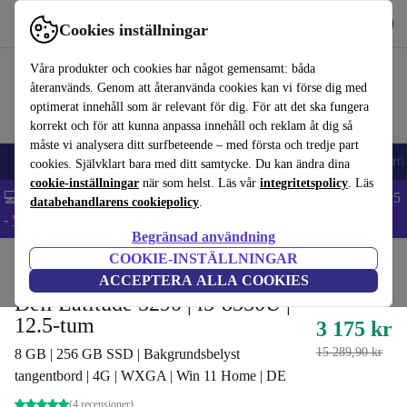
Hämta appen
Ladda ned
Cookies inställningar
Använd refurbed snabbt och enkelt
Våra produkter och cookies har något gemensamt: båda
återanvänds. Genom att återanvända cookies kan vi förse dig med
optimerat innehåll som är relevant för dig. För att det ska fungera
korrekt och för att kunna anpassa innehåll och reklam åt dig så
måste vi analysera ditt surfbeteende – med första och tredje part
🎒 Back to school
Mobiltelefoner
Bärbara datorer
Surfplattor
Smartk
cookies. Självklart bara med ditt samtycke. Du kan ändra dina
cookie-inställningar
när som helst. Läs vår
integritetspolicy
. Läs
💻 Extra 5% rabatt på alla MacBooks och laptops - Code: LAPTOP5
databehandlarens cookiepolicy
.
-
Villkor
Begränsad användning
COOKIE-INSTÄLLNINGAR
Hem
Produkter
Laptops
Dell bärbara datorer
ACCEPTERA ALLA COOKIES
Dell Latitude 5290 | i5-8350U |
12.5-tum
3 175 kr
15 289,90 kr
8 GB | 256 GB SSD | Bakgrundsbelyst
tangentbord | 4G | WXGA | Win 11 Home | DE
(4 recensioner)