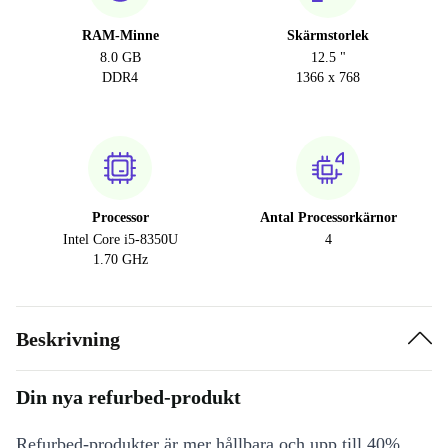
RAM-Minne
Skärmstorlek
8.0 GB
12.5 "
DDR4
1366 x 768
Processor
Antal Processorkärnor
Intel Core i5-8350U
4
1.70 GHz
Beskrivning
Din nya refurbed-produkt
Refurbed-produkter är mer hållbara och upp till 40%