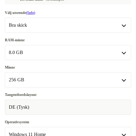
Välj utseende
(Info)
Bra skick
Bra skick
RAM-minne
8.0 GB
Mycket bra skick
+104 kr
Nyskick
8.0 GB
+324 kr
Minne
Tillgänglig i andra konfigurationer
256 GB
16.0 GB
+214 kr
256 GB
Tangentbordslayout
Tillgänglig i andra konfigurationer
DE (Tysk)
512 GB
+544 kr
Operativsystem
Windows 11 Home