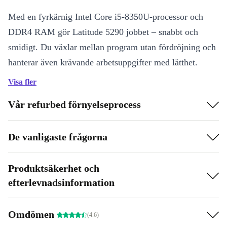
Med en fyrkärnig Intel Core i5-8350U-processor och
DDR4 RAM gör Latitude 5290 jobbet – snabbt och
smidigt. Du växlar mellan program utan fördröjning och
hanterar även krävande arbetsuppgifter med lätthet.
Grafiken från Intel UHD Graphics 620 levererar klara
Visa fler
bilder och gör videomöten eller streaming till en fröjd.
Vår refurbed förnyelseprocess
12,5-tums skärm: Perfekt storlek för både flexibilitet och arbetsro
Tydlig och stabil bild: 60 Hz-skärm ger en behaglig visuell
De vanligaste frågorna
upplevelse
Gränslösa möjligheter: USB-C, USB-A, HDMI och fler portar
Produktsäkerhet och
gör det lätt att koppla in tillbehör
efterlevnadsinformation
Gör skillnad – både för dig och miljön
Att välja en rekonditionerad Dell Latitude 5290 betyder
Omdömen
(4.6)
mindre e-avfall och smartare resursanvändning. Du får