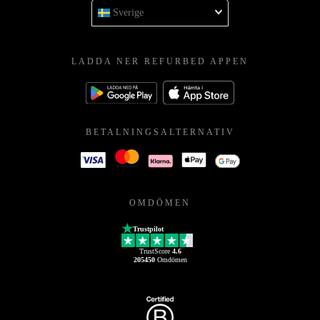
Sverige
LADDA NER REFURBED APPEN
BETALNINGSALTERNATIV
OMDÖMEN
Trustpilot
TrustScore
4.6
205450
Omdömen