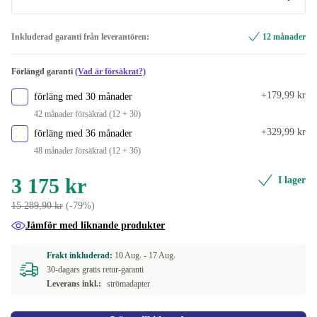
Windows 11 Home
Inkluderad garanti från leverantören:
12 månader
Windows 11 Professional
Förlängd garanti
(Vad är försäkrat?)
+179,99 kr
förläng med 30 månader
42 månader försäkrad (12 + 30)
+329,99 kr
förläng med 36 månader
48 månader försäkrad (12 + 36)
3 175 kr
I lager
15 289,90 kr
(-79%)
Jämför med liknande produkter
Frakt inkluderad:
10 Aug. -
17 Aug.
30-dagars gratis retur-garanti
Leverans inkl.:
strömadapter