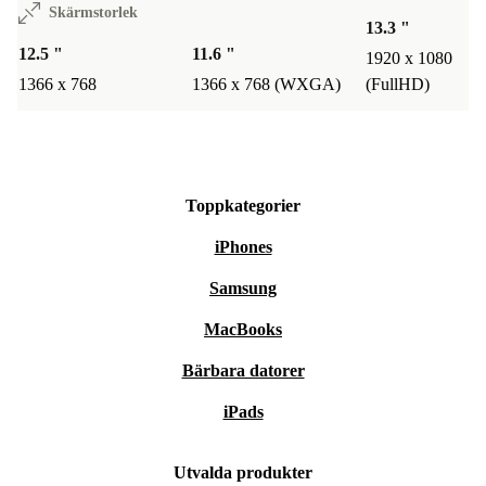
Skärmstorlek
13.3 "
tar hänsyn till både dina behov och miljön.
12.5 "
11.6 "
1920 x 1080
1366 x 768
1366 x 768 (WXGA)
(FullHD)
Toppkategorier
iPhones
Samsung
MacBooks
Bärbara datorer
iPads
Utvalda produkter