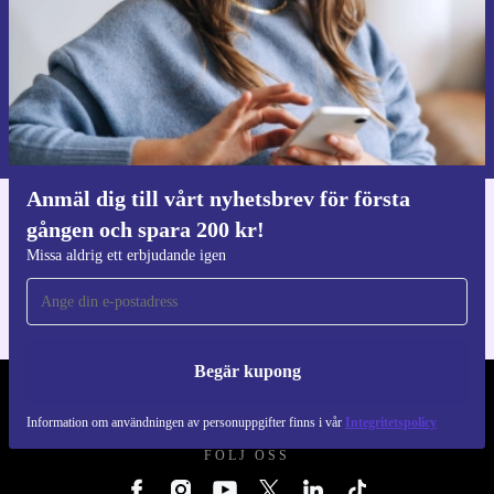
Begär kupong
Information om användningen av personuppgifter finns i vår
Integritetspolicy
.
Anmäl dig till vårt nyhetsbrev för första
gången och spara 200 kr!
Ladda ner refurbed appen
För iOS och Android
Missa aldrig ett erbjudande igen
Begär kupong
REFURBED SVERIGE - RETHINK NEW.
Information om användningen av personuppgifter finns i vår
Integritetspolicy
FÖLJ OSS