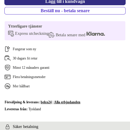
Lägg till i kundvagn
Beställ nu - betala senare
Ytterligare tjänster
Express utcheckning
Betala senare med
Fungerar som ny
30 dagars fri retur
Minst 12 månaders garanti
Flera betalningsmetoder
Mer hållbart
Försäljning & leverans:
belco24
|
Alla erbjudanden
Levereras från:
Tyskland
Säker betalning