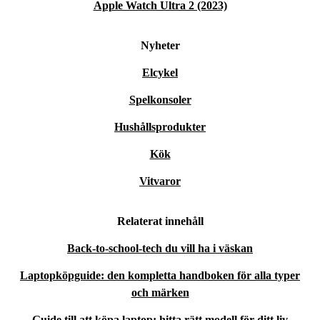
Apple Watch Ultra 2 (2023)
Nyheter
Elcykel
Spelkonsoler
Hushållsprodukter
Kök
Vitvaror
Relaterat innehåll
Back-to-school-tech du vill ha i väskan
Laptopköpguide: den kompletta handboken för alla typer
och märken
Guide till att köpa laptop: hitta rätt modell för ditt liv