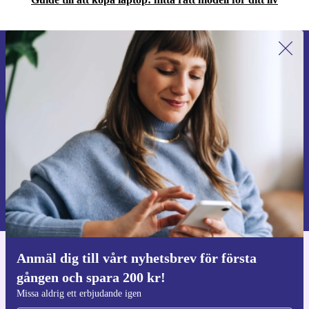
Anmäl dig till vårt nyhetsbrev för
första gången och spara 200 kr!
Missa aldrig ett erbjudande igen.
Begär kupong
Information om användningen av personuppgifter finns i vår
Integritetspolicy
.
Anmäl dig till vårt nyhetsbrev för första
Ladda ner refurbed appen
gången och spara 200 kr!
För iOS och Android
Missa aldrig ett erbjudande igen