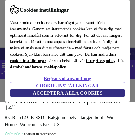
Hämta appen
Ladda ned
Cookies inställningar
Använd refurbed snabbt och enkelt
Våra produkter och cookies har något gemensamt: båda
återanvänds. Genom att återanvända cookies kan vi förse dig med
optimerat innehåll som är relevant för dig. För att det ska fungera
korrekt och för att kunna anpassa innehåll och reklam åt dig så
måste vi analysera ditt surfbeteende – med första och tredje part
🎒 Back to school
Mobiltelefoner
Bärbara datorer
Surfplattor
Smartk
cookies. Självklart bara med ditt samtycke. Du kan ändra dina
cookie-inställningar
när som helst. Läs vår
integritetspolicy
. Läs
💻 Extra 5% rabatt på alla MacBooks och laptops - Code: LAPTOP5
databehandlarens cookiepolicy
.
-
Villkor
Begränsad användning
COOKIE-INSTÄLLNINGAR
Hem
Produkter
Laptops
HP Bärbara datorer
ACCEPTERA ALLA COOKIES
HP Pavilion 14-CE3501NA | i5-1035G1 |
14"
8 GB | 512 GB SSD | Bakgrundsbelyst tangentbord | Win 11
Home | Webcam | silver | US
(Samlar in recensioner)