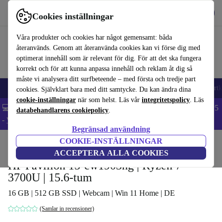
Hämta appen
Ladda ned
Cookies inställningar
Använd refurbed snabbt och enkelt
Våra produkter och cookies har något gemensamt: båda
återanvänds. Genom att återanvända cookies kan vi förse dig med
optimerat innehåll som är relevant för dig. För att det ska fungera
korrekt och för att kunna anpassa innehåll och reklam åt dig så
måste vi analysera ditt surfbeteende – med första och tredje part
🎒 Back to school
Mobiltelefoner
Bärbara datorer
Surfplattor
Smartk
cookies. Självklart bara med ditt samtycke. Du kan ändra dina
cookie-inställningar
när som helst. Läs vår
integritetspolicy
. Läs
💻 Extra 5% rabatt på alla MacBooks och laptops - Code: LAPTOP5
databehandlarens cookiepolicy
.
-
Villkor
Begränsad användning
COOKIE-INSTÄLLNINGAR
Hem
Produkter
Laptops
HP Bärbara datorer
ACCEPTERA ALLA COOKIES
HP Pavilion 15-cw1903ng | Ryzen 7
3700U | 15.6-tum
16 GB | 512 GB SSD | Webcam | Win 11 Home | DE
(Samlar in recensioner)