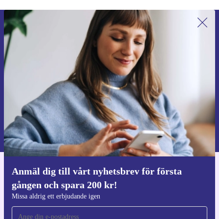
Anmäl dig till vårt nyhetsbrev för
första gången och spara 200 kr!
Missa aldrig ett erbjudande igen.
Begär kupong
Information om användningen av personuppgifter finns i vår
Integritetspolicy
.
Anmäl dig till vårt nyhetsbrev för första
Ladda ner refurbed appen
gången och spara 200 kr!
För iOS och Android
Missa aldrig ett erbjudande igen